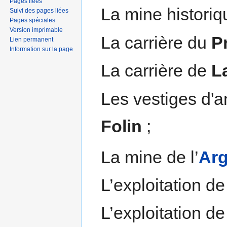
Pages liées
La mine historiq
Suivi des pages liées
Pages spéciales
Version imprimable
La carrière du
P
Lien permanent
Information sur la page
La carrière de
L
Les vestiges d'a
Folin
;
La mine de l’
Arg
L’exploitation de
L’exploitation de