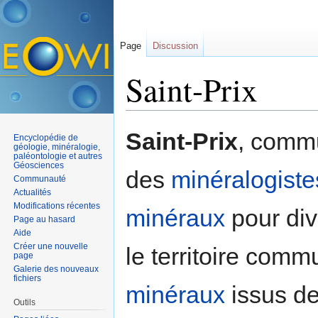
Page
Discussion
Saint-Prix
Aller à :
navigation
,
rechercher
Saint-Prix
, comm
Encyclopédie de
géologie, minéralogie,
paléontologie et autres
Géosciences
des
minéralogiste
Communauté
Actualités
Modifications récentes
minéraux
pour di
Page au hasard
Aide
Créer une nouvelle
le territoire comm
page
Galerie des nouveaux
fichiers
minéraux
issus de
Outils