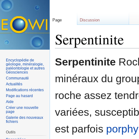
Page
Discussion
Serpentinite
Aller à :
navigation
,
rechercher
Serpentinite
Roch
Encyclopédie de
géologie, minéralogie,
paléontologie et autres
Géosciences
minéraux du gro
Communauté
Actualités
Modifications récentes
roche assez tendr
Page au hasard
Aide
Créer une nouvelle
variées, susceptib
page
Galerie des nouveaux
fichiers
est parfois
porphy
Outils