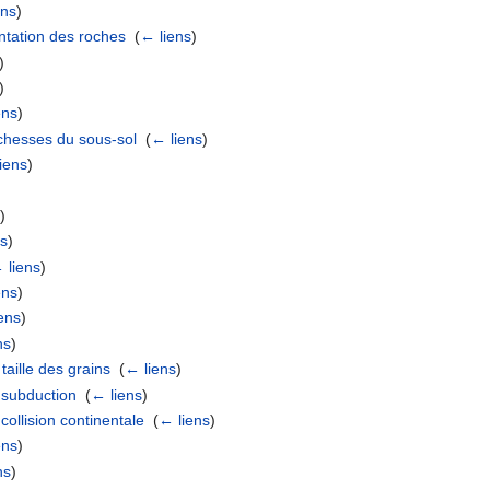
ens
)
ntation des roches
‎
(
← liens
)
)
)
ens
)
richesses du sous-sol
‎
(
← liens
)
iens
)
s
)
ns
)
 liens
)
ens
)
ens
)
ns
)
taille des grains
‎
(
← liens
)
 subduction
‎
(
← liens
)
ollision continentale
‎
(
← liens
)
ens
)
ns
)