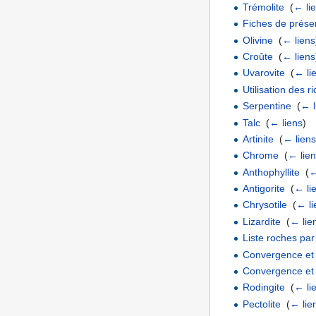
Trémolite
‎
(
← li
Fiches de prése
Olivine
‎
(
← liens
Croûte
‎
(
← liens
Uvarovite
‎
(
← li
Utilisation des 
Serpentine
‎
(
← l
Talc
‎
(
← liens
)
Artinite
‎
(
← lien
Chrome
‎
(
← lie
Anthophyllite
‎
(
←
Antigorite
‎
(
← li
Chrysotile
‎
(
← li
Lizardite
‎
(
← lie
Liste roches par 
Convergence et
Convergence et c
Rodingite
‎
(
← li
Pectolite
‎
(
← lie