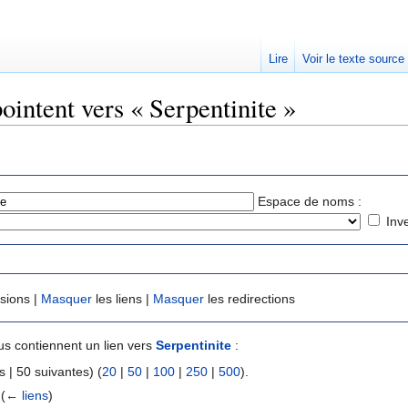
Lire
Voir le texte source
ointent vers « Serpentinite »
rechercher
Espace de noms :
Inv
usions |
Masquer
les liens |
Masquer
les redirections
s contiennent un lien vers
Serpentinite
:
 | 50 suivantes) (
20
|
50
|
100
|
250
|
500
).
‎
(
← liens
)