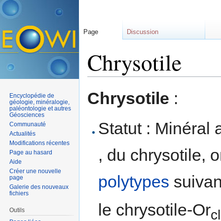
Page
Discussion
Chrysotile
Aller à :
navigation
,
rechercher
Chrysotile
:
Encyclopédie de
géologie, minéralogie,
paléontologie et autres
Géosciences
Statut : Minéral 
Communauté
Actualités
Modifications récentes
, du chrysotile, 
Page au hasard
Aide
Créer une nouvelle
polytypes
suivan
page
Galerie des nouveaux
fichiers
le chrysotile-Or
Outils
cl