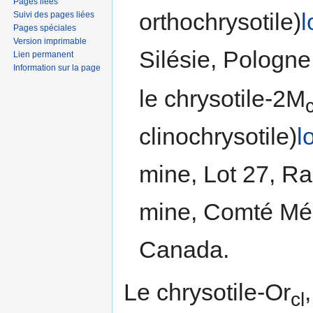
Pages liées
orthochrysotile)
l
Suivi des pages liées
Pages spéciales
Version imprimable
Silésie, Pologne
Lien permanent
Information sur la page
le chrysotile-2M
c
clinochrysotile)
l
mine, Lot 27, Ra
mine, Comté Mé
Canada.
Le chrysotile-Or
cl