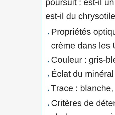
poursuit : est-il u
est-il du chrysotil
Propriétés optiq
crème dans les 
Couleur : gris-bl
Éclat du minéral
Trace : blanche,
Critères de déte