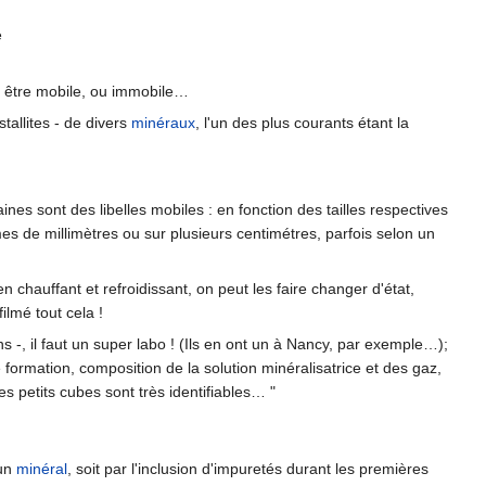
e
ut être mobile, ou immobile…
stallites - de divers
minéraux
, l'un des plus courants étant la
nes sont des libelles mobiles : en fonction des tailles respectives
mes de millimètres ou sur plusieurs centimétres, parfois selon un
n chauffant et refroidissant, on peut les faire changer d'état,
lmé tout cela !
s -, il faut un super labo ! (Ils en ont un à Nancy, par exemple…);
 formation, composition de la solution minéralisatrice et des gaz,
les petits cubes sont très identifiables… "
un
minéral
, soit par l'inclusion d'impuretés durant les premières