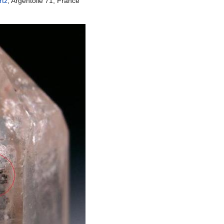
rtz
, Argentolle 71, France