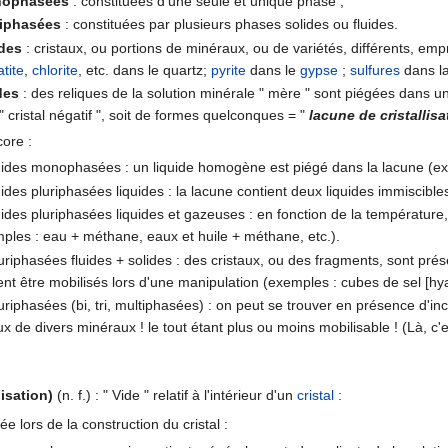
nophasées
: constituées d'une seule et unique phase ;
riphasées
: constituées par plusieurs phases solides ou fluides.
ides
: cristaux, ou portions de minéraux, ou de variétés, différents, e
tite
,
chlorite
, etc. dans le quartz;
pyrite
dans le
gypse
;
sulfures
dans l
des
: des reliques de la solution minérale " mère " sont piégées dans une 
 cristal négatif ", soit de formes quelconques = "
lacune de cristallisa
core :
luides monophasées : un liquide homogène est piégé dans la lacune (exe
uides pluriphasées liquides : la lacune contient deux liquides immiscible
uides pluriphasées liquides et gazeuses : en fonction de la température,
ples : eau + méthane, eaux et huile + méthane, etc.).
uriphasées fluides + solides : des cristaux, ou des fragments, sont prése
t être mobilisés lors d'une manipulation (exemples : cubes de sel [hyali
uriphasées (bi, tri, multiphasées) : on peut se trouver en présence d'in
ux de divers minéraux ! le tout étant plus ou moins mobilisable ! (Là, c'es
isation)
(n. f.) : " Vide " relatif à l'intérieur d'un
cristal
:
e lors de la construction du cristal :