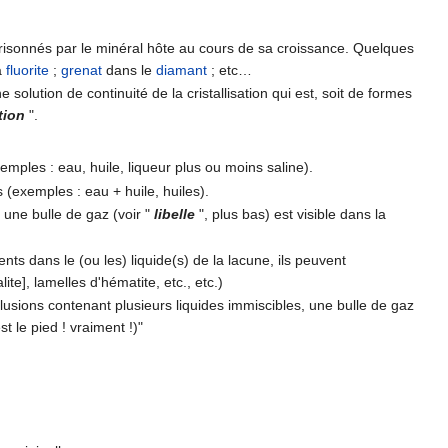
mprisonnés par le minéral hôte au cours de sa croissance. Quelques
a
fluorite
;
grenat
dans le
diamant
; etc…
solution de continuité de la cristallisation qui est, soit de formes
tion
".
mples : eau, huile, liqueur plus ou moins saline).
s (exemples : eau + huile, huiles).
 une bulle de gaz (voir "
libelle
", plus bas) est visible dans la
nts dans le (ou les) liquide(s) de la lacune, ils peuvent
te], lamelles d'hématite, etc., etc.)
clusions contenant plusieurs liquides immiscibles, une bulle de gaz
t le pied ! vraiment !)"