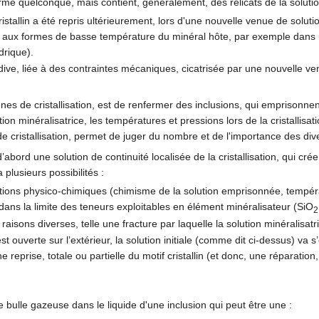
rme quelconque, mais contient, généralement, des relicats de la solution
cristallin a été repris ultérieurement, lors d'une nouvelle venue de solut
e aux formes de basse température du minéral hôte, par exemple dans
rique).
dive, liée à des contraintes mécaniques, cicatrisée par une nouvelle ve
es de cristallisation, est de renfermer des inclusions, qui emprisonnent
on minéralisatrice, les températures et pressions lors de la cristallisati
e cristallisation, permet de juger du nombre et de l'importance des div
abord une solution de continuité localisée de la cristallisation, qui crée
 a plusieurs possibilités :
itions physico-chimiques (chimisme de la solution emprisonnée, températ
 dans la limite des teneurs exploitables en élément minéralisateur (SiO
2
raisons diverses, telle une fracture par laquelle la solution minéralisatr
est ouverte sur l’extérieur, la solution initiale (comme dit ci-dessus) v
e reprise, totale ou partielle du motif cristallin (et donc, une réparation,
ite bulle gazeuse dans le liquide d'une inclusion qui peut être une :