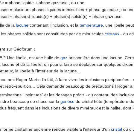
sée = phase liquide + phase gazeuse ; ou une
hasée = plusieurs phases liquides immiscibles + phase gazeuse ; ou un
hasée = phase(s) liquide(s) + phase(s) solide(s) + phase gazeuse.
ille de la
lacune
contenant l'inclusion, et la
température
, une libelle pe
, les phases solides sont constituées par de minuscules
cristaux
- ou cri
nt sur Géoforum :
 ? Une libelle, est une bulle de
gaz
prisonnière dans une lacune. Certai
 lacune et de la libelle, on pourra faire se déplacer sur quelques dixiè
rtueux, la libelle à l'intérieur de la lacune…
n ami Roger Martin l'a fait, à faire vivre les inclusions pluriphasées : e
 et rétro-ébulition… Cela demande beaucoup de précautions ! Roger a fi
rminations " pointues" et les dosages précis - du contenu des inclusion
endre beaucoup de chose sur la
genèse
du cristal hôte (température de
 plus fréquent dans les inclusions de divers minéraux est la halite, dont 
 forme cristalline ancienne rendue visible à l'intérieur d'un
cristal
ou d'