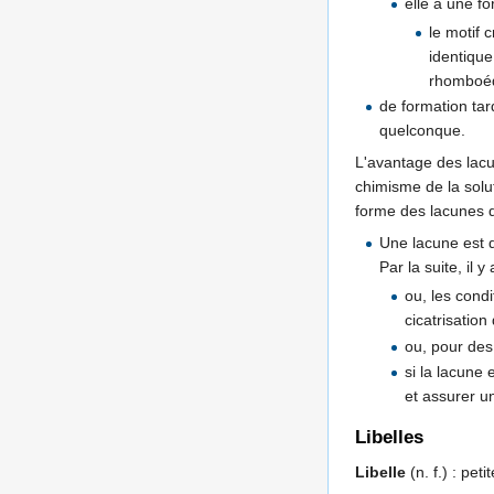
elle a une fo
le motif 
identiqu
rhomboéd
de formation tar
quelconque.
L'avantage des lacun
chimisme de la soluti
forme des lacunes d
Une lacune est d’
Par la suite, il y
ou, les cond
cicatrisation
ou, pour des 
si la lacune 
et assurer un
Libelles
Libelle
(n. f.) : pet