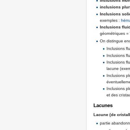
inclusions mo
inclusions plu
Inclusions sol
exemples :
héma
Inclusions flui
géométriques = "
On distingue en
Inclusions f
Inclusions fl
Inclusions fl
lacune (exem
Inclusions pl
éventuellemen
Inclusions pl
et des crista
Lacunes
Lacune (de cristall
partie abandonné