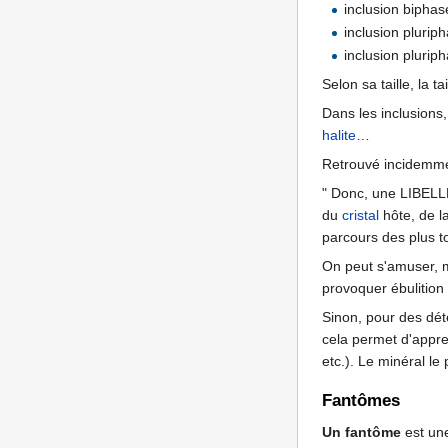
inclusion bipha
inclusion plurip
inclusion plurip
Selon sa taille, la ta
Dans les inclusions
halite
…
Retrouvé incidemme
" Donc, une LIBELLE
du
cristal
hôte, de la
parcours des plus to
On peut s'amuser, mo
provoquer ébulition
Sinon, pour des déte
cela permet d'appr
etc.). Le minéral le
Fantômes
Un fantôme
est une