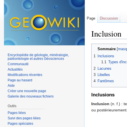
Page
Discussion
Inclusion
Aller à :
navigation
,
Sommaire
[
masq
Encyclopédie de géologie, minéralogie,
1
Inclusions
paléontologie et autres Géosciences
1.1
Types d'inc
Communauté
2
Lacunes
Actualités
3
Libelles
Modifications récentes
Page au hasard
4
Fantômes
Aide
Créer une nouvelle page
Inclusions
Galerie des nouveaux fichiers
Inclusion
(n. f.) :
Outils
ou postérieurement.
Pages liées
Suivi des pages liées
Pages spéciales