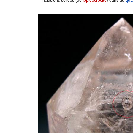
Inclusions solides (de
lépidocrocite
) dans du
qua