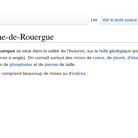
Lire
Voir le texte source
he-de-Rouergue
rechercher
ouergue
se situe dans la vallée de l'Aveyron, sur la
faille
géologique qui
rres à seigle). On connaît surtout des
mines
de
cuivre
, de
plomb
, d'
éta
on de
phosphates
et de
pierres
de taille.
ier comprend beaucoup de mines ou d'
indices
: