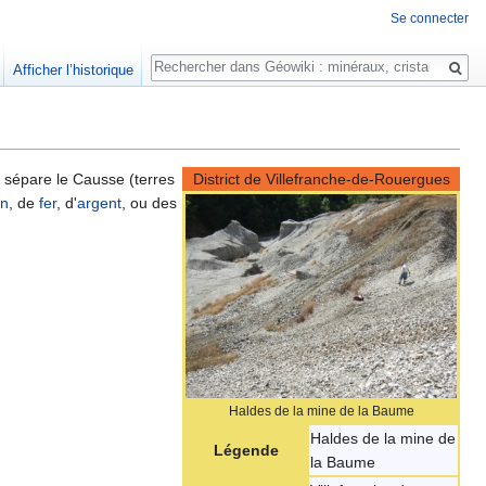
Se connecter
Rechercher
Afficher l’historique
 sépare le Causse (terres
District de Villefranche-de-Rouergues
in
, de
fer
, d'
argent
, ou des
Haldes de la mine de la Baume
Haldes de la mine de
Légende
la Baume