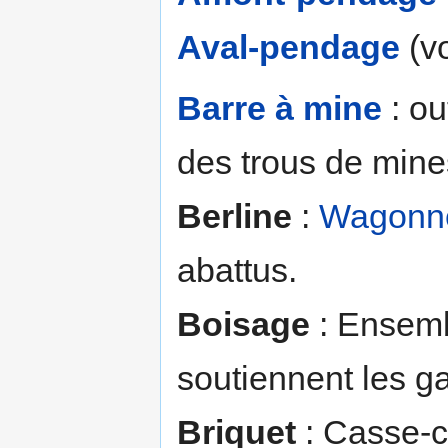
Aval-pendage
(v
Barre à mine
: ou
des trous de mine
Berline
:
Wagonn
abattus.
Boisage
: Ensembl
soutiennent les g
Briquet
: Casse-c