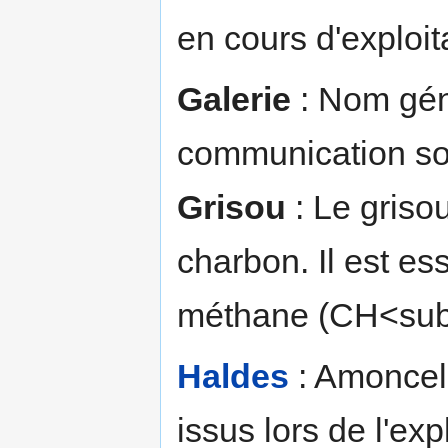
en cours d'exploit
Galerie
: Nom gén
communication sou
Grisou
: Le griso
charbon. Il est e
méthane (CH<sub
Haldes
: Amoncell
issus lors de l'ex