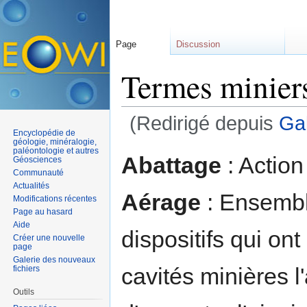
Page
Discussion
Termes minier
(Redirigé depuis
Gal
Encyclopédie de
Aller à :
navigation
,
rechercher
géologie, minéralogie,
paléontologie et autres
Abattage
: Action
Géosciences
Communauté
Actualités
Aérage
: Ensembl
Modifications récentes
Page au hasard
Aide
dispositifs qui on
Créer une nouvelle
page
Galerie des nouveaux
cavités minières l'
fichiers
Outils