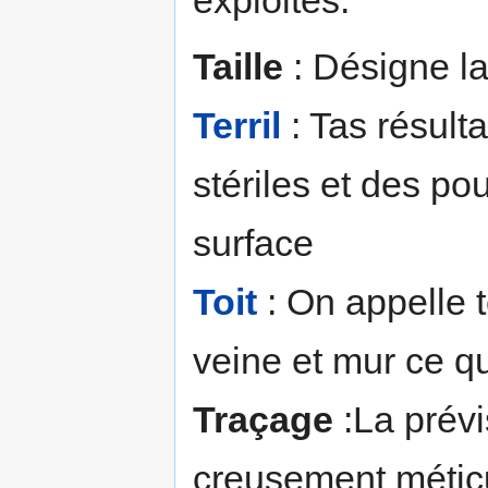
exploités.
Taille
: Désigne l
Terril
: Tas résult
stériles et des p
surface
Toit
: On appelle t
veine et mur ce qu
Traçage
:La prévi
creusement méticu