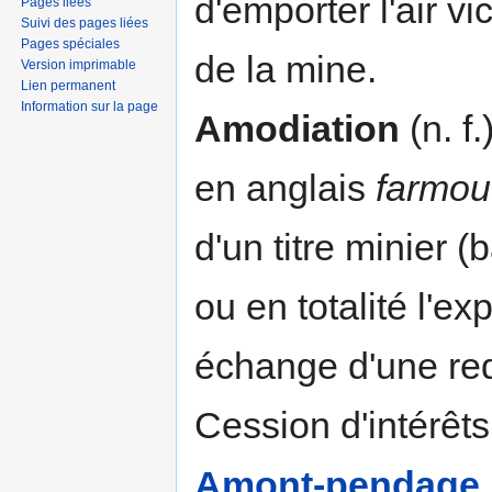
d'emporter l'air vi
Pages liées
Suivi des pages liées
Pages spéciales
de la mine.
Version imprimable
Lien permanent
Information sur la page
Amodiation
(n. f.
en anglais
farmou
d'un titre minier (
ou en totalité l'exp
échange d'une re
Cession d'intérêts
Amont-pendage