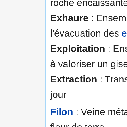
roche encaissante 
Exhaure
: Ensemb
l'évacuation des
e
Exploitation
: En
à valoriser un gi
Extraction
: Trans
jour
Filon
: Veine méta
fleur de terre.