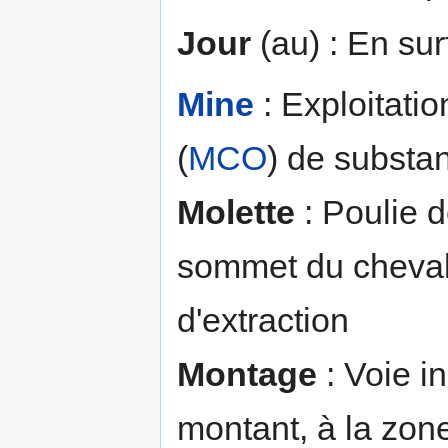
Jour
(au) : En sur
Mine
: Exploitatio
(
MCO
) de substa
Molette
: Poulie 
sommet du chevale
d'extraction
Montage
: Voie i
montant, à la zon