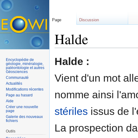
Page
Discussion
Halde
Aller à :
navigation
,
rechercher
Halde :
Encyclopédie de
géologie, minéralogie,
paléontologie et autres
Géosciences
Vient d'un mot all
Communauté
Actualités
Modifications récentes
nomme ainsi l'am
Page au hasard
Aide
Créer une nouvelle
stériles
issus de l
page
Galerie des nouveaux
fichiers
La prospection da
Outils