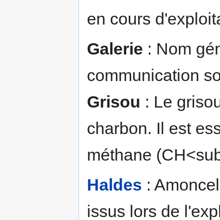
en cours d'exploit
Galerie
: Nom gén
communication sou
Grisou
: Le griso
charbon. Il est e
méthane (CH<sub
Haldes
: Amoncell
issus lors de l'ex