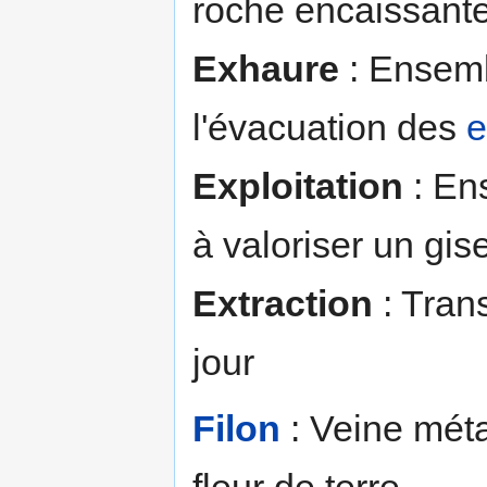
roche encaissante 
Exhaure
: Ensemb
l'évacuation des
e
Exploitation
: En
à valoriser un gi
Extraction
: Trans
jour
Filon
: Veine méta
fleur de terre.