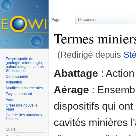
Page
Discussion
Termes minier
(Redirigé depuis
Sté
Encyclopédie de
Aller à :
navigation
,
rechercher
géologie, minéralogie,
paléontologie et autres
Abattage
: Action
Géosciences
Communauté
Actualités
Aérage
: Ensembl
Modifications récentes
Page au hasard
Aide
dispositifs qui on
Créer une nouvelle
page
Galerie des nouveaux
cavités minières l'
fichiers
Outils