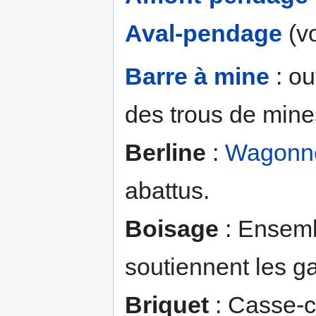
Aval-pendage
(v
Barre à mine
: ou
des trous de mine
Berline
:
Wagonn
abattus.
Boisage
: Ensembl
soutiennent les g
Briquet
: Casse-c