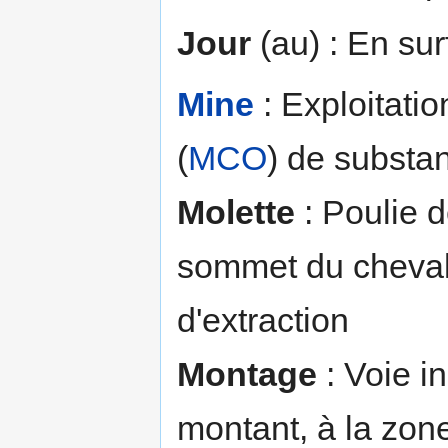
Jour
(au) : En sur
Mine
: Exploitatio
(
MCO
) de substa
Molette
: Poulie 
sommet du chevale
d'extraction
Montage
: Voie i
montant, à la zon