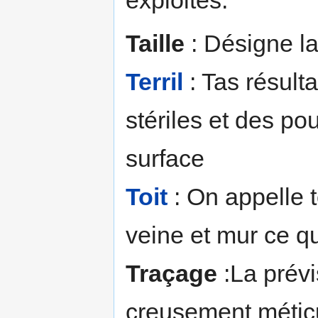
exploités.
Taille
: Désigne l
Terril
: Tas résult
stériles et des p
surface
Toit
: On appelle t
veine et mur ce qu
Traçage
:La prévi
creusement méticu