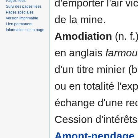
d'emporter l'air vi
Pages liées
Suivi des pages liées
Pages spéciales
de la mine.
Version imprimable
Lien permanent
Information sur la page
Amodiation
(n. f.
en anglais
farmou
d'un titre minier (
ou en totalité l'exp
échange d'une re
Cession d'intérêts
Amont-pendage