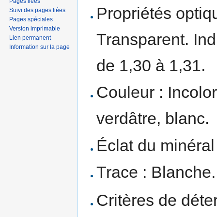
Pages liées
Propriétés optiqu
Suivi des pages liées
Pages spéciales
Version imprimable
Transparent. Indi
Lien permanent
Information sur la page
de 1,30 à 1,31.
Couleur : Incolor
verdâtre, blanc.
Éclat du minéral 
Trace : Blanche.
Critères de déte