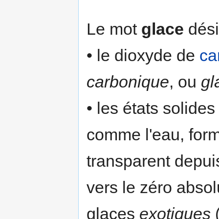
Le mot
glace
dési
• le dioxyde de
ca
carbonique
, ou
gl
• les états solide
comme l'eau, form
transparent depui
vers le zéro abso
glaces
exotiques
(