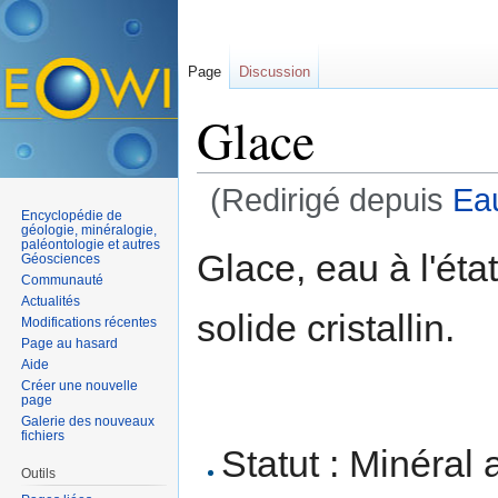
Page
Discussion
Glace
(Redirigé depuis
Ea
Encyclopédie de
Aller à :
navigation
,
rechercher
géologie, minéralogie,
paléontologie et autres
Glace, eau à l'éta
Géosciences
Communauté
Actualités
solide cristallin.
Modifications récentes
Page au hasard
Aide
Créer une nouvelle
page
Galerie des nouveaux
fichiers
Statut : Minéral 
Outils