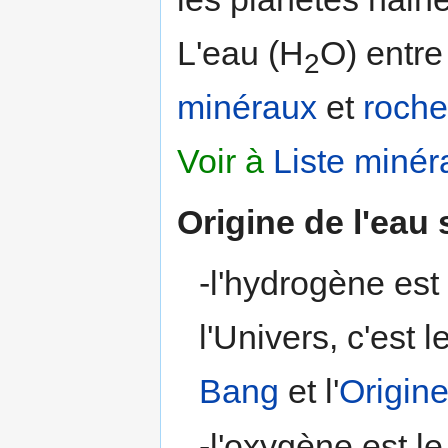
L'eau (H
O) entre
2
minéraux
et
roche
Voir à
Liste minér
Origine de l'eau 
-l'hydrogène est 
l'Univers, c'est 
Bang
et l'
Origin
-l'oxygène est le