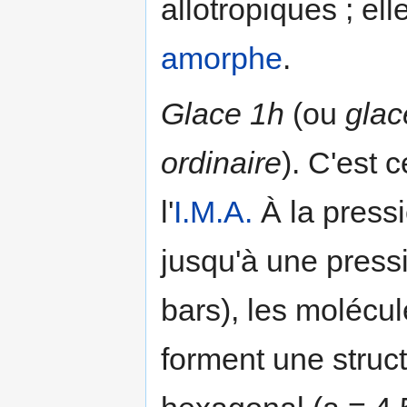
allotropiques ; el
amorphe
.
Glace 1h
(ou
glac
ordinaire
). C'est 
l'
I.M.A.
À la press
jusqu'à une press
bars), les molécul
forment une struct