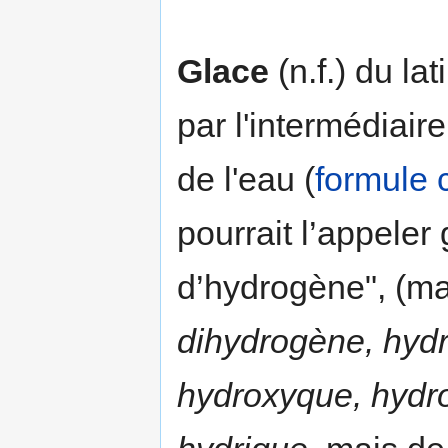
Glace
(n.f.) du lat
par l'intermédiair
de l'eau (
formule 
pourrait l’appele
d’hydrogène", (m
dihydrogène, hyd
hydroxyque, hydr