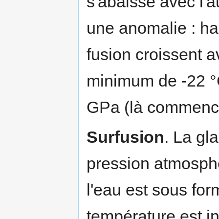
s'abaisse avec l'a
une anomalie : ha
fusion croissent a
minimum de -22 °C
GPa (là commence 
Surfusion
. La gla
pression atmosph
l'eau est sous fo
température est i