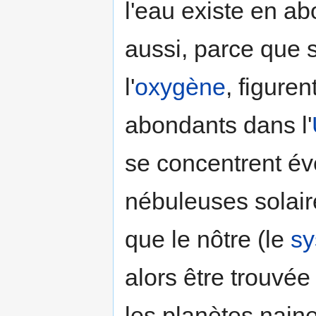
l'eau existe en a
aussi, parce que 
l'
oxygène
, figure
abondants dans l'
se concentrent é
nébuleuses solaire
que le nôtre (le
sy
alors être trouvé
les planètes naine