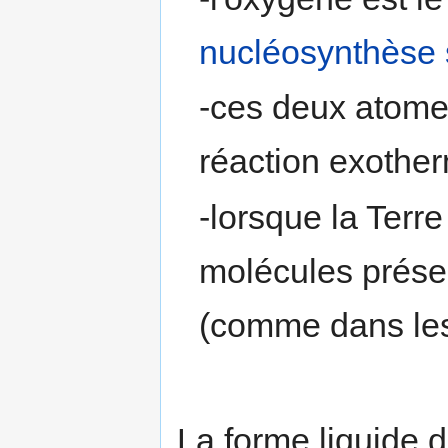
nucléosynthèse s
-ces deux atome
réaction exother
-lorsque la Terre
molécules prése
(comme dans l
La forme liquide 