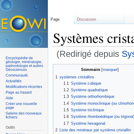
Page
Discussion
Systèmes crista
(Redirigé depuis
Sys
Encyclopédie de
Aller à :
navigation
,
rechercher
géologie, minéralogie,
paléontologie et autres
Sommaire
[
masquer
]
Géosciences
Communauté
1
systèmes cristallins
Actualités
1.1
Système cubique
Modifications récentes
1.2
Système quadratique
Page au hasard
1.3
Système orthorhombique
Aide
1.4
Système monoclinique (ou clinorho
Créer une nouvelle
page
1.5
Système triclinique
Galerie des nouveaux
1.6
Système rhomboédrique (ou trigonal
fichiers
1.7
Système hexagonal
Outils
2
Liste des minéraux par système cristallin