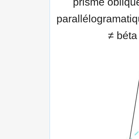
prisme oblique
parallélogramatiqu
≠ béta