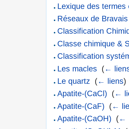
Lexique des termes 
Réseaux de Bravais
Classification Chim
Classe chimique & 
Classification syst
Les macles
‎
(
← lien
Le quartz
‎
(
← liens
)
Apatite-(CaCl)
‎
(
← l
Apatite-(CaF)
‎
(
← li
Apatite-(CaOH)
‎
(
← 