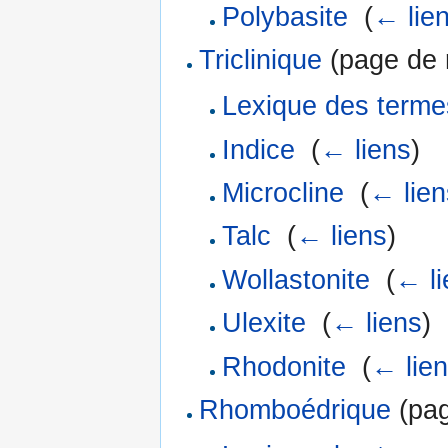
Polybasite
‎
(
← lie
Triclinique
(page de r
Lexique des terme
Indice
‎
(
← liens
)
Microcline
‎
(
← lien
Talc
‎
(
← liens
)
Wollastonite
‎
(
← li
Ulexite
‎
(
← liens
)
Rhodonite
‎
(
← lie
Rhomboédrique
(pag