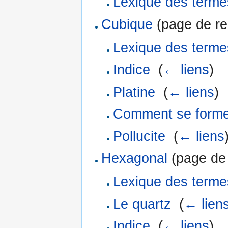
Lexique des terme
Cubique
(page de red
Lexique des terme
Indice
‎
(
← liens
)
Platine
‎
(
← liens
)
Comment se formen
Pollucite
‎
(
← liens
Hexagonal
(page de 
Lexique des terme
Le quartz
‎
(
← lien
Indice
‎
(
← liens
)