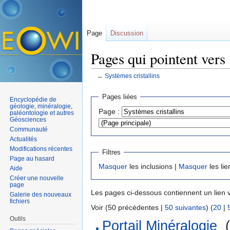
Page
Discussion
Pages qui pointent vers 
←
Systèmes cristallins
Aller à :
navigation
,
rechercher
Pages liées
Encyclopédie de
géologie, minéralogie,
Page :
paléontologie et autres
Géosciences
Communauté
Actualités
Modifications récentes
Filtres
Page au hasard
Masquer
les inclusions |
Masquer
les lie
Aide
Créer une nouvelle
page
Les pages ci-dessous contiennent un lien 
Galerie des nouveaux
fichiers
Voir (50 précédentes |
50 suivantes
) (
20
|
Outils
Portail Minéralogie
‎