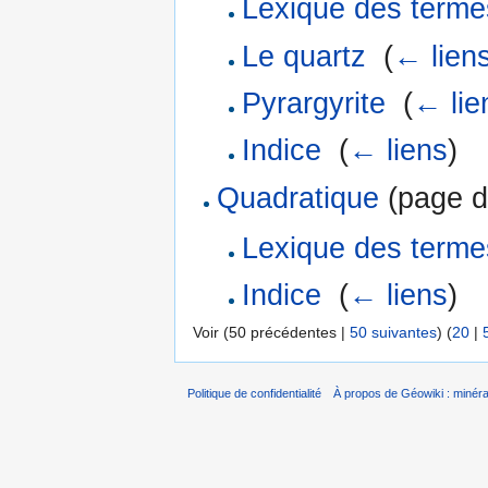
Lexique des terme
Le quartz
‎
(
← lien
Pyrargyrite
‎
(
← lie
Indice
‎
(
← liens
)
Quadratique
(page de
Lexique des terme
Indice
‎
(
← liens
)
Voir (50 précédentes |
50 suivantes
) (
20
|
Politique de confidentialité
À propos de Géowiki : minérau