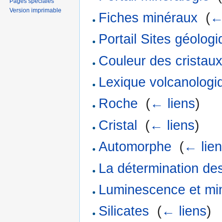
Pages spéciales
Version imprimable
Fiches minéraux
‎
(
←
Portail Sites géolog
Couleur des cristau
Lexique volcanologi
Roche
‎
(
← liens
)
Cristal
‎
(
← liens
)
Automorphe
‎
(
← lie
La détermination de
Luminescence et mi
Silicates
‎
(
← liens
)