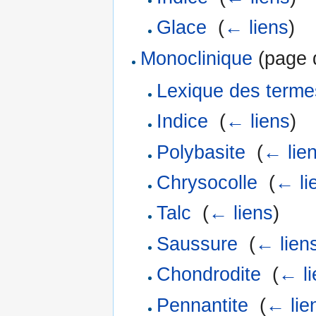
Glace
‎
(
← liens
)
Monoclinique
(page d
Lexique des terme
Indice
‎
(
← liens
)
Polybasite
‎
(
← lie
Chrysocolle
‎
(
← li
Talc
‎
(
← liens
)
Saussure
‎
(
← lien
Chondrodite
‎
(
← li
Pennantite
‎
(
← lie