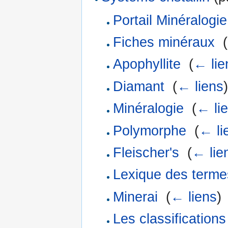
Portail Minéralogie
Fiches minéraux
‎
(
Apophyllite
‎
(
← lie
Diamant
‎
(
← liens
)
Minéralogie
‎
(
← li
Polymorphe
‎
(
← li
Fleischer's
‎
(
← lie
Lexique des terme
Minerai
‎
(
← liens
)
Les classification