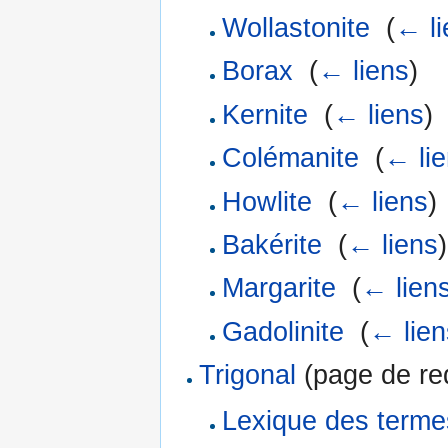
Wollastonite
‎
(
← li
Borax
‎
(
← liens
)
Kernite
‎
(
← liens
)
Colémanite
‎
(
← li
Howlite
‎
(
← liens
)
Bakérite
‎
(
← liens
)
Margarite
‎
(
← lien
Gadolinite
‎
(
← lien
Trigonal
(page de red
Lexique des terme