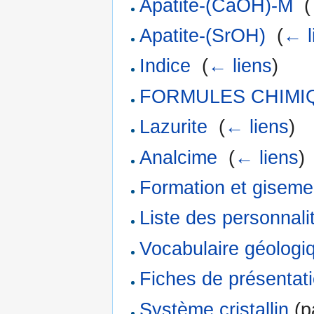
Apatite-(CaOH)-M
‎
(
Apatite-(SrOH)
‎
(
← l
Indice
‎
(
← liens
)
FORMULES CHIMI
Lazurite
‎
(
← liens
)
Analcime
‎
(
← liens
)
Formation et giseme
Liste des personnali
Vocabulaire géologi
Fiches de présentat
Système cristallin
(p