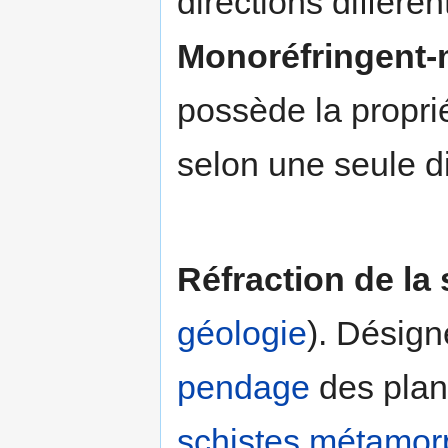
directions différen
Monoréfringent-
possède la propri
selon une seule di
Réfraction de la 
géologie
). Désig
pendage
des plans
schistes
métamor