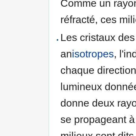
Comme un rayon 
réfracté, ces mil
Les cristaux des
an
isotropes
, l'i
chaque directio
lumineux donné
donne deux rayon
se propageant à 
milieux sont dits