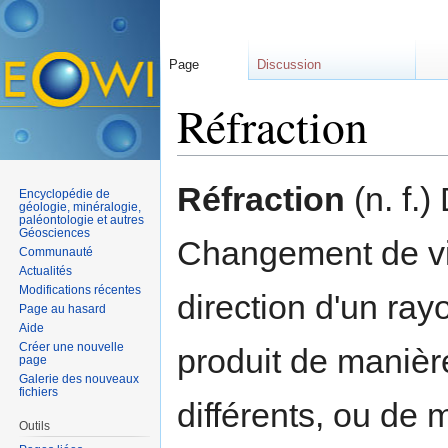
Page
Discussion
Réfraction
Aller à :
navigation
,
rechercher
Réfraction
(n. f.)
Encyclopédie de
géologie, minéralogie,
paléontologie et autres
Géosciences
Changement de vit
Communauté
Actualités
Modifications récentes
direction d'un ra
Page au hasard
Aide
Créer une nouvelle
produit de manièr
page
Galerie des nouveaux
fichiers
différents, ou de
Outils