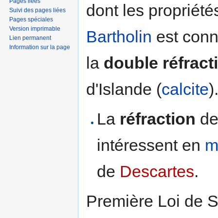
Pages liées
dont les propriété
Suivi des pages liées
Pages spéciales
Version imprimable
Bartholin
est conn
Lien permanent
Information sur la page
la
double réfract
d'Islande (
calcite
)
La
réfraction
de
intéressent en
m
de
Descartes
.
Première Loi de S