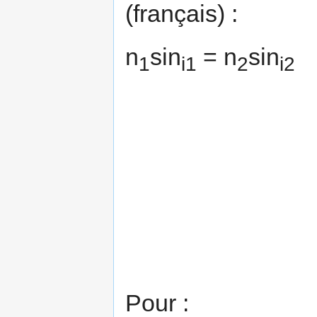
(français) :
n
sin
= n
sin
1
i1
2
i2
Pour :