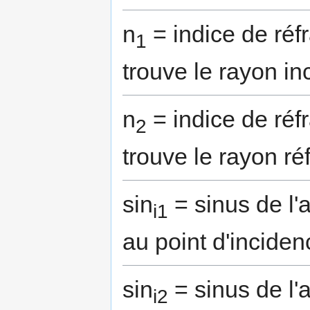
n
= indice de réf
1
trouve le rayon in
n
= indice de réf
2
trouve le rayon ré
sin
= sinus de l'
i1
au point d'inciden
sin
= sinus de l'
i2