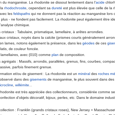
on du manganèse. La rhodonite se dissout lentement dans l'
acide
chlorh
 la
rhodochrosite
, cependant sa
dureté
est plus élevée que celle de la r
avec les
feldspaths
qui ne donnent pas la réaction au manganèse lors du
e plus - ne fondent pas facilement. La rhodonite peut également être iden
l'analyse chimique.
cristaux : Tabulaire, prismatique, lamellaire, à arêtes arrondies.
ux cristaux, noyés dans la calcite (prismes courts généralement arrond
 en lames, notons également la présence, dans les
géodes
de ces
gise
latis, de couleur foncée.
 lamellaires, avec {010} comme
plan
de composition.
agrégats : Massifs, arrondis, parallèles, grenus, fins, courbes, compac
ssive, parfois finement grenue.
ormation et/ou de gisement : La rhodonite est un
minéral
des
roches m
 observé dans des
gisements
de manganèse, le plus souvent dans des f
icrocline
,
willémite
...
a rhodonite est très appréciée des collectionneurs, considérée comme se
confection d'objets décoratif, bijoux, perles, etc. Dans le domaine industr
collection : Franklin (grands cristaux roses), New Jersey + Massachuset