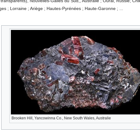
 transparents), Nouvelles-Galles du Sud,, Australie ; Oural, Russie; Chikl
es ; Lorraine ; Ariège ; Hautes-Pyrénées ; Haute-Garonne ; ...
Brooken Hill, Yancowinna Co., New South Wales, Australie