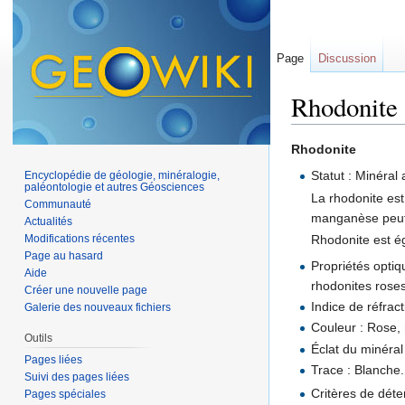
Page
Discussion
Rhodonite
Aller à :
navigation
,
Rhodonite
Statut : Minéral 
Encyclopédie de géologie, minéralogie,
paléontologie et autres Géosciences
La rhodonite es
Communauté
manganèse peut p
Actualités
Rhodonite est ég
Modifications récentes
Page au hasard
Propriétés optiq
Aide
rhodonites roses
Créer une nouvelle page
Indice de réfract
Galerie des nouveaux fichiers
Couleur : Rose, 
Outils
Éclat du minéral 
Pages liées
Trace : Blanche.
Suivi des pages liées
Critères de dét
Pages spéciales