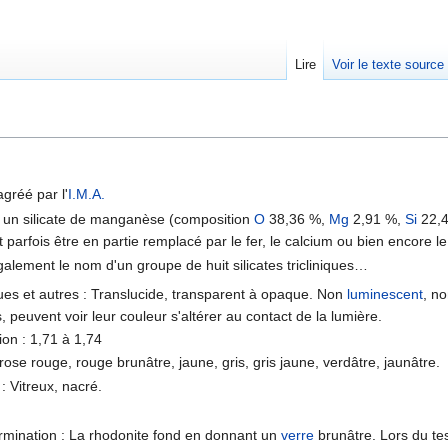
Lire
Voir le texte source
rechercher
agréé par l'
I.M.A.
t un silicate de manganèse (composition
O
38,36 %,
Mg
2,91 %,
Si
22,
arfois être en partie remplacé par le fer, le calcium ou bien encore le
alement le nom d'un groupe de huit silicates tricliniques…
ues et autres : Translucide, transparent à opaque. Non
luminescent
, n
, peuvent voir leur couleur s'altérer au contact de la lumière.
ion : 1,71 à 1,74
rose rouge, rouge brunâtre, jaune, gris, gris jaune, verdâtre, jaunâtre.
: Vitreux, nacré.
ermination : La rhodonite fond en donnant un
verre
brunâtre. Lors du te