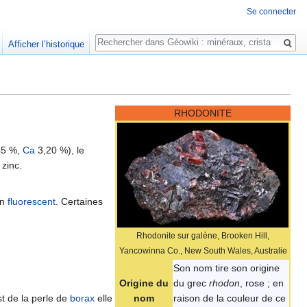
Se connecter
Rechercher
Afficher l’historique
RHODONITE
45 %,
Ca
3,20 %), le
 zinc.
on
fluorescent
. Certaines
Rhodonite sur galène, Brooken Hill,
Yancowinna Co., New South Wales, Australie
Son nom tire son origine
Origine du
du grec
rhodon
, rose ; en
st de la perle de
borax
elle
nom
raison de la couleur de ce