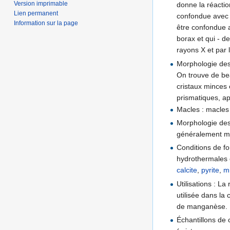
Version imprimable
donne la réacti
Lien permanent
confondue avec
Information sur la page
être confondue 
borax et qui - d
rayons X et par 
Morphologie des 
On trouve de bea
cristaux minces
prismatiques, ap
Macles : macles
Morphologie des 
généralement ma
Conditions de f
hydrothermales
calcite
,
pyrite
,
m
Utilisations : L
utilisée dans la 
de manganèse.
Échantillons de 