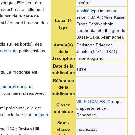
ydrique. Elle peut être
minéral.
hodochrosite ; elle peut
localité type
inconnue
 test de la perle de
selon l'I.M.A. (Mine Kaiser
Localité
tifiée par diffraction des
Franz Schävenholz
type
Lauthental et Elbingerode,
Basse-Saxe, Allemagne).
is sur les bords), des
Auteur(s)
Christoph Friedrich
ments
, de petits cristaux
de la
Jasche (1781 - 1871)
description
minéralogiste.
Date de la
1819
ts. La rhodonite est
publication
Référence
étamorphiques
, et
de la
ilons minéralisés. Avec
publication
VIII SILICATES
. Groupe
Classe
mi-précieuse, elle est
d'appartenance :
chimique
iel, elle fournit du
minerai
Rhodonite.
Sous-
ts, USA ; Broken Hill
classe
Inosilicates