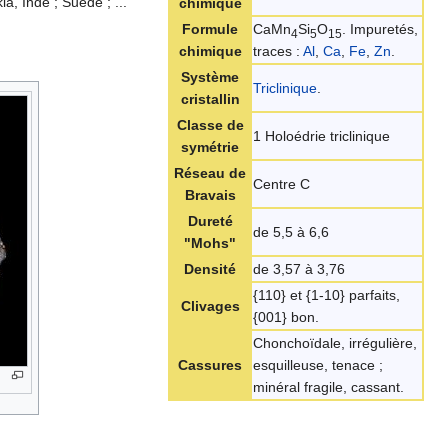
a, Inde ; Suède ; ...
chimique
Formule
CaMn
Si
O
. Impuretés,
4
5
15
chimique
traces :
Al
,
Ca
,
Fe
,
Zn
.
Système
Triclinique
.
cristallin
Classe de
1 Holoédrie triclinique
symétrie
Réseau de
Centre C
Bravais
Dureté
de 5,5 à 6,6
"Mohs"
Densité
de 3,57 à 3,76
{110} et {1-10} parfaits,
Clivages
{001} bon.
Chonchoïdale, irrégulière,
Cassures
esquilleuse, tenace ;
minéral fragile, cassant.