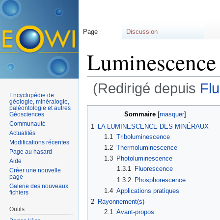
Page
Discussion
Luminescence 
(Redirigé depuis
Fl
Encyclopédie de
Aller à :
navigation
,
rechercher
géologie, minéralogie,
paléontologie et autres
Sommaire
[
masquer
]
Géosciences
Communauté
1
LA LUMINESCENCE DES MINÉRAUX
Actualités
1.1
Triboluminescence
Modifications récentes
1.2
Thermoluminescence
Page au hasard
1.3
Photoluminescence
Aide
1.3.1
Fluorescence
Créer une nouvelle
page
1.3.2
Phosphorescence
Galerie des nouveaux
1.4
Applications pratiques
fichiers
2
Rayonnement(s)
Outils
2.1
Avant-propos