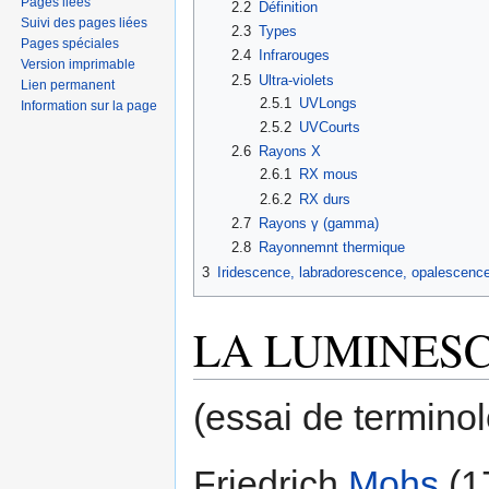
Pages liées
2.2
Définition
Suivi des pages liées
2.3
Types
Pages spéciales
2.4
Infrarouges
Version imprimable
2.5
Ultra-violets
Lien permanent
2.5.1
UVLongs
Information sur la page
2.5.2
UVCourts
2.6
Rayons X
2.6.1
RX mous
2.6.2
RX durs
2.7
Rayons γ (gamma)
2.8
Rayonnemnt thermique
3
Iridescence, labradorescence, opalescenc
LA LUMINES
(essai de terminol
Friedrich
Mohs
(1