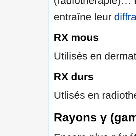
(radiothérapie)… 
entraîne leur
diffr
RX mous
Utilisés en dermat
RX durs
Utlisés en radiothé
Rayons γ (ga