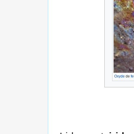
Oxyde
de
fe