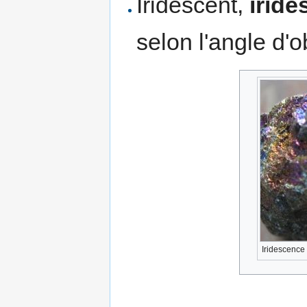
Iridescent,
irid
selon l'angle d'o
Iridescence