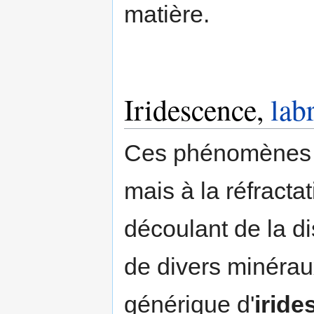
matière.
Iridescence,
lab
Ces phénomènes ne
mais à la réfract
découlant de la d
de divers minéra
générique d'
iride