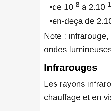
-8
-
•de 10
à 2.10
•en-deça de 2.1
Note : infrarouge, 
ondes lumineuses
Infrarouges
Les rayons infrar
chauffage et en vi