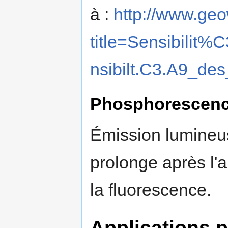
à :
http://www.geo
title=Sensibil
nsibilt.C3.A9_de
Phosphorescen
Émission lumineus
prolonge après l'
la fluorescence.
Applications p