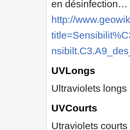
en désinfection… V
http://www.geowik
title=Sensibil
nsibilt.C3.A9_de
UVLongs
Ultraviolets longs
UVCourts
Utraviolets courts