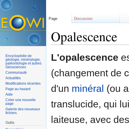
Page
Discussion
Opalescence
Aller à :
navigation
,
rechercher
L'opalescence
es
Encyclopédie de
géologie, minéralogie,
paléontologie et autres
Géosciences
(changement de co
Communauté
Actualités
Modifications récentes
d'un
minéral
(ou a
Page au hasard
Aide
Créer une nouvelle
translucide, qui l
page
Galerie des nouveaux
fichiers
laiteuse, avec des
Outils