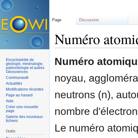
Page
Discussion
Numéro atomi
Aller à :
navigation
,
rechercher
Numéro atomiqu
Encyclopédie de
géologie, minéralogie,
paléontologie et autres
Géosciences
noyau, agglomérat
Communauté
Actualités
Modifications récentes
neutrons (n), auto
Page au hasard
Aide
Créer une nouvelle
nombre d'électrons
page
Galerie des nouveaux
fichiers
Le numéro atomiq
Outils