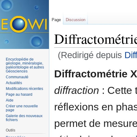
Page
Discussion
Diffractométri
(Redirigé depuis
Dif
Encyclopédie de
Aller à :
navigation
,
rechercher
géologie, minéralogie,
paléontologie et autres
Diffractométrie 
Géosciences
Communauté
Actualités
diffraction
: Cette 
Modifications récentes
Page au hasard
Aide
réflexions en phas
Créer une nouvelle
page
Galerie des nouveaux
permet de mesurer
fichiers
Outils