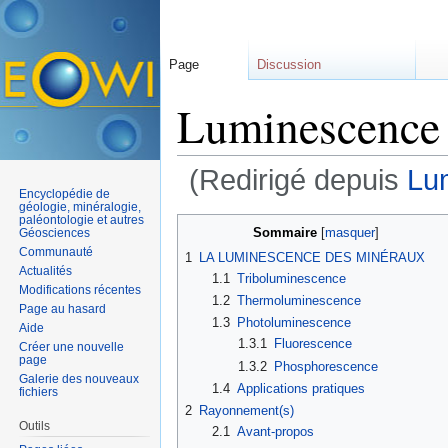
Page
Discussion
Luminescence 
(Redirigé depuis
Lu
Encyclopédie de
Aller à :
navigation
,
rechercher
géologie, minéralogie,
paléontologie et autres
Sommaire
[
masquer
]
Géosciences
Communauté
1
LA LUMINESCENCE DES MINÉRAUX
Actualités
1.1
Triboluminescence
Modifications récentes
1.2
Thermoluminescence
Page au hasard
1.3
Photoluminescence
Aide
1.3.1
Fluorescence
Créer une nouvelle
page
1.3.2
Phosphorescence
Galerie des nouveaux
1.4
Applications pratiques
fichiers
2
Rayonnement(s)
Outils
2.1
Avant-propos