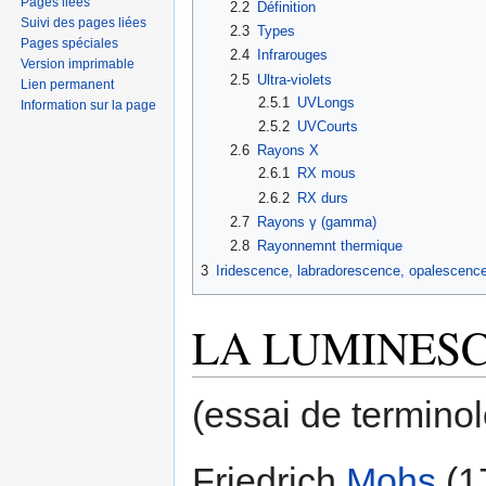
Pages liées
2.2
Définition
Suivi des pages liées
2.3
Types
Pages spéciales
2.4
Infrarouges
Version imprimable
2.5
Ultra-violets
Lien permanent
2.5.1
UVLongs
Information sur la page
2.5.2
UVCourts
2.6
Rayons X
2.6.1
RX mous
2.6.2
RX durs
2.7
Rayons γ (gamma)
2.8
Rayonnemnt thermique
3
Iridescence, labradorescence, opalescenc
LA LUMINES
(essai de terminol
Friedrich
Mohs
(1