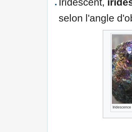
Iridescent,
irid
selon l'angle d'o
Iridescence