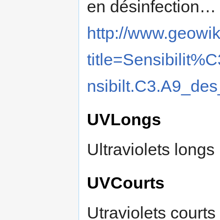
en désinfection… V
http://www.geowik
title=Sensibil
nsibilt.C3.A9_de
UVLongs
Ultraviolets longs
UVCourts
Utraviolets courts