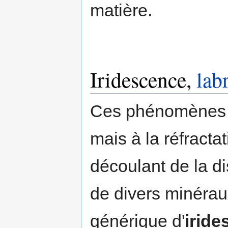
matière.
Iridescence,
lab
Ces phénomènes ne
mais à la réfract
découlant de la d
de divers minéra
générique d'
iride