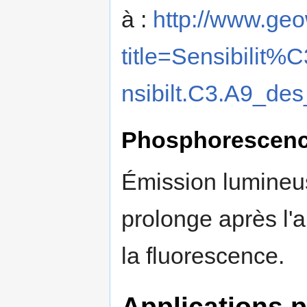
à :
http://www.geo
title=Sensibil
nsibilt.C3.A9_de
Phosphorescen
Émission lumineus
prolonge après l'
la fluorescence.
Applications p