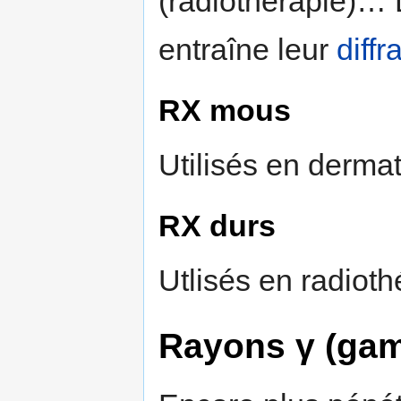
(radiothérapie)… 
entraîne leur
diffr
RX mous
Utilisés en dermat
RX durs
Utlisés en radiothé
Rayons γ (ga