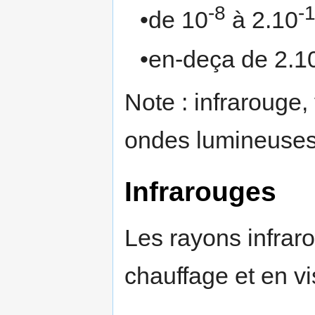
-8
-
•de 10
à 2.10
•en-deça de 2.1
Note : infrarouge, 
ondes lumineuses
Infrarouges
Les rayons infrar
chauffage et en vi