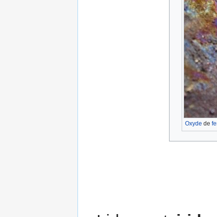
Oxyde
de
fe