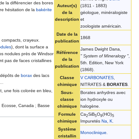
e la différencier des bores
Auteur(s)
(1811 - 1883)
re hésitation de la
bakérite
de la
géologue, minéralogiste
description
et
zoologiste américain.
Date de la
1868
x, compacts, crayeux.
publication
odules
), dont la surface a
James Dwight Dana,
Référence
gros nodules près de Windsor
" System of Mineralogy "
,
de la
 pas de faces cristallines
5th. Edition, New York
publication
(1868).
s dépôts de
borax
des lacs
Classe
V CARBONATES
,
...
chimique
NITRATES &
BORATES
.
t, une fois colorée en bleu,
Sous-
Borates anhydres avec
classe
ion hydroxyle ou
lle Ecosse, Canada ; Basse
chimique
halogène.
Formule
Ca
SiB
O
(HO)
2
5
9
5
chimique
Impuretés
Na
,
K
.
Système
Monoclinique
.
cristallin