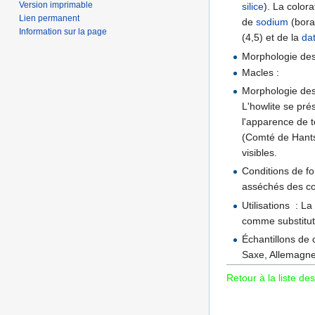
Version imprimable
silice
). La color
Lien permanent
de
sodium
(borax
Information sur la page
(4,5) et de la
dat
Morphologie des 
Macles :
Morphologie des 
L'howlite se pr
l'apparence de t
(Comté de Hants
visibles.
Conditions de f
asséchés des co
Utilisations : L
comme substitut
Échantillons de 
Saxe, Allemagn
Retour à la liste des