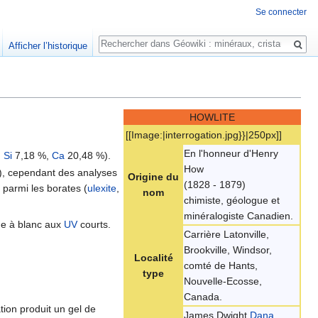
Se connecter
Rechercher
Afficher l’historique
HOWLITE
[[Image:|interrogation.jpg}}|250px]]
En l'honneur d'Henry
,
Si
7,18 %,
Ca
20,48 %).
How
), cependant des analyses
Origine du
(1828 - 1879)
 parmi les borates (
ulexite
,
nom
chimiste, géologue et
minéralogiste Canadien.
e à blanc aux
UV
courts.
Carrière Latonville,
Brookville, Windsor,
Localité
comté de Hants,
type
Nouvelle-Ecosse,
Canada.
ion produit un gel de
James Dwight
Dana