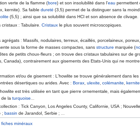
ation verte de la flamme (
bore
) et son insolubilité dans l'
eau
permettent d
, kernite). Sa faible
dureté
(3,5) permet de la distinguer sans la moind
olite
(5,5) ; ainsi que sa solubilité dans HCl et son absence de clivage.
cristaux : Tabulaire.
Cristaux
le plus souvent microscopiques.
agrégats : Massifs, nodulaires, terreux, écaillés, porcelaineux, poreu
ésente sous la forme de masses compactes, sans
structure
marquée (
n
êtes de petits choux-fleurs ; on trouve des cristaux tabulaires sur de 
, Canada), contrairement aux gisements des Etats-Unis qui ne montrent
ormation et/ou de gisement : L'howlite se trouve généralement dans le
ntrées désertiques ou arides. Avec :
Borax
,
ulexite
,
colémanite
,
kernite
a howlite est très utilisée en tant que pierre ornementale, mais égalemen
 de la
turquoise
...
collection : Tick Canyon, Los Angeles County, Californie, USA ; Nouve
e ;
bassin
de Jarandol, Serbie ; ...
fiches minéraux