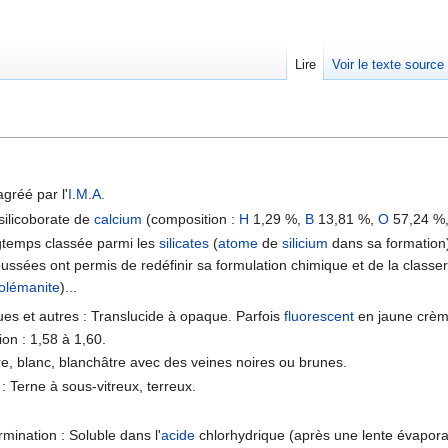
Lire
Voir le texte source
rechercher
agréé par l'
I.M.A.
 silicoborate de
calcium
(composition :
H
1,29 %,
B
13,81 %,
O
57,24 %
ngtemps classée parmi les
silicates
(
atome
de
silicium
dans sa formation
ussées ont permis de redéfinir sa formulation chimique et de la classer
olémanite
)...
ues et autres : Translucide à opaque. Parfois
fluorescent
en jaune crèm
ion : 1,58 à 1,60.
re, blanc, blanchâtre avec des veines noires ou brunes.
 : Terne à sous-vitreux, terreux.
rmination : Soluble dans l'
acide
chlorhydrique (après une lente évaporat