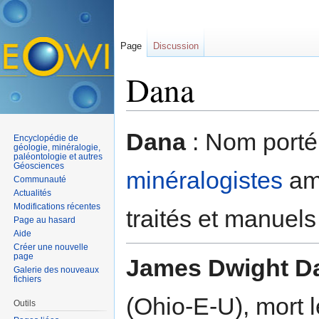
Page
Discussion
Dana
Aller à :
navigation
,
rechercher
Dana
: Nom porté
Encyclopédie de
géologie, minéralogie,
paléontologie et autres
Géosciences
minéralogistes
amé
Communauté
Actualités
Modifications récentes
traités et manuels
Page au hasard
Aide
Créer une nouvelle
page
James Dwight D
Galerie des nouveaux
fichiers
(Ohio-E-U), mort 
Outils