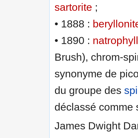
sartorite
;
• 1888 :
beryllonit
• 1890 :
natrophyll
Brush), chrom-sp
synonyme de picoti
du groupe des
spi
déclassé comme
James Dwight Dana