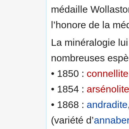
médaille Wollasto
l’honore de la mé
La minéralogie lui
nombreuses espèc
• 1850 :
connellite
• 1854 :
arsénolit
• 1868 :
andradite
(variété d’
annaber