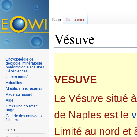
Page
Discussion
Vésuve
Aller à :
navigation
,
rechercher
Encyclopédie de
géologie, minéralogie,
paléontologie et autres
Géosciences
VESUVE
Communauté
Actualités
Modifications récentes
Page au hasard
Le Vésuve situé à
Aide
Créer une nouvelle
page
de Naples est le
v
Galerie des nouveaux
fichiers
Limité au nord et à
Outils