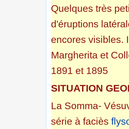
Quelques très peti
d'éruptions latér
encores visibles. 
Margherita et Col
1891 et 1895
SITUATION GE
La Somma- Vésuve
série à faciès
flys