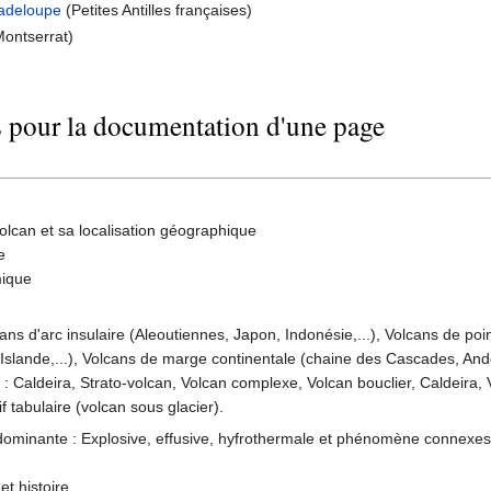
uadeloupe
(Petites Antilles françaises)
ontserrat)
s pour la documentation d'une page
volcan et sa localisation géographique
e
ique
lcans d'arc insulaire (Aleoutiennes, Japon, Indonésie,...), Volcans de p
slande,...), Volcans de marge continentale (chaine des Cascades, Andes,..
l : Caldeira, Strato-volcan, Volcan complexe, Volcan bouclier, Caldeira,
f tabulaire (volcan sous glacier).
 dominante : Explosive, effusive, hyfrothermale et phénomène connexes 
t histoire