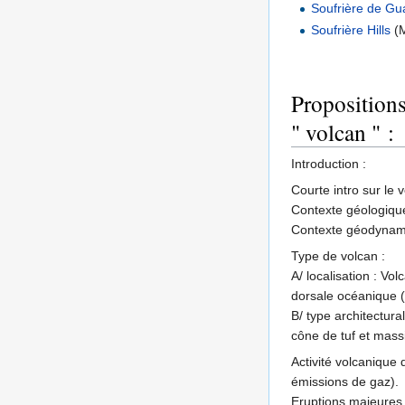
Soufrière de G
Soufrière Hills
(M
Proposition
" volcan " :
Introduction :
Courte intro sur le 
Contexte géologiqu
Contexte géodynam
Type de volcan :
A/ localisation : Vo
dorsale océanique (I
B/ type architectura
cône de tuf et massi
Activité volcanique
émissions de gaz).
Eruptions majeures e