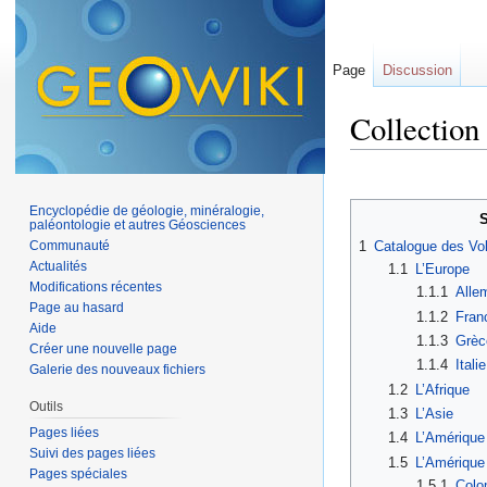
Page
Discussion
Collection
Aller à :
navigation
,
Encyclopédie de géologie, minéralogie,
paléontologie et autres Géosciences
Communauté
1
Catalogue des Vo
Actualités
1.1
L’Europe
Modifications récentes
1.1.1
Alle
Page au hasard
1.1.2
Fran
Aide
1.1.3
Grèc
Créer une nouvelle page
1.1.4
Italie
Galerie des nouveaux fichiers
1.2
L’Afrique
Outils
1.3
L’Asie
Pages liées
1.4
L’Amérique
Suivi des pages liées
1.5
L’Amérique
Pages spéciales
1.5.1
Colo