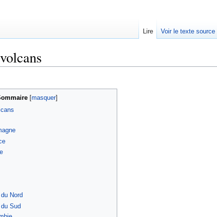
Lire
Voir le texte source
 volcans
rechercher
Sommaire
[
masquer
]
lcans
magne
ce
e
 du Nord
 du Sud
mbie