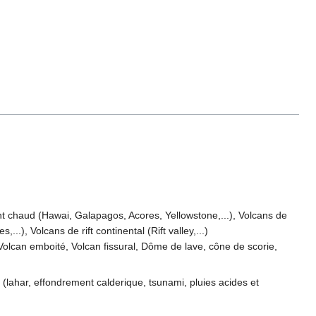
oint chaud (Hawai, Galapagos, Acores, Yellowstone,...), Volcans de
.), Volcans de rift continental (Rift valley,...)
 Volcan emboité, Volcan fissural, Dôme de lave, cône de scorie,
(lahar, effondrement calderique, tsunami, pluies acides et