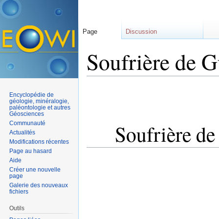
Page
Discussion
Soufrière de 
Aller à :
navigation
,
rechercher
Encyclopédie de
géologie, minéralogie,
paléontologie et autres
Géosciences
Communauté
Soufrière d
Actualités
Modifications récentes
Page au hasard
Aide
Créer une nouvelle
page
Galerie des nouveaux
fichiers
Outils