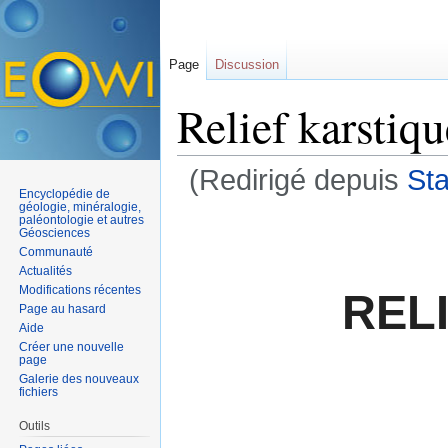
Page
Discussion
Relief karstiqu
(Redirigé depuis
Sta
Encyclopédie de
Aller à :
navigation
,
rechercher
géologie, minéralogie,
paléontologie et autres
Géosciences
Communauté
Actualités
Modifications récentes
REL
Page au hasard
Aide
Créer une nouvelle
page
Galerie des nouveaux
fichiers
Outils