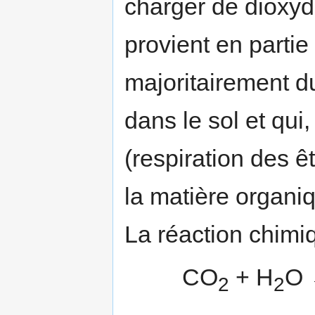
charger de dioxy
provient en parti
majoritairement d
dans le sol et qui,
(respiration des 
la matière organiq
La réaction chimiq
CO
+ H
O 
2
2