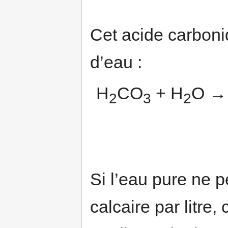
Cet acide carboni
d’eau :
H
CO
+ H
O →
2
3
2
Si l’eau pure ne 
calcaire par litre