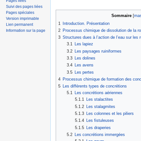
Pages liées
Suivi des pages liées
Pages spéciales
Sommaire
[
mas
Version imprimable
1
Introduction. Présentation
Lien permanent
2
Processus chimique de dissolution de la ro
Information sur la page
3
Structures dues à l’action de l’eau sur les
3.1
Les lapiez
3.2
Les paysages ruiniformes
3.3
Les dolines
3.4
Les avens
3.5
Les pertes
4
Processus chimique de formation des conc
5
Les différents types de concrétions
5.1
Les concrétions aériennes
5.1.1
Les stalactites
5.1.2
Les stalagmites
5.1.3
Les colonnes et les piliers
5.1.4
Les fistuleuses
5.1.5
Les draperies
5.2
Les concrétions immergées