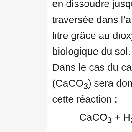
en dissoudre jusqu
traversée dans l’
litre grâce au dio
biologique du sol.
Dans le cas du ca
(CaCO
) sera don
3
cette réaction :
CaCO
+ H
3