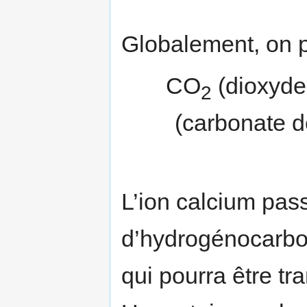
Globalement, on p
CO
(dioxyde
2
(carbonate 
L’ion calcium pas
d’hydrogénocarbo
qui pourra être tr