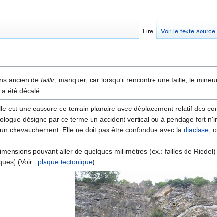
Lire
Voir le texte source
rechercher
ns ancien de
faillir
, manquer, car lorsqu'il rencontre une faille, le mineur
l a été décalé.
lle est une cassure de terrain planaire avec déplacement relatif des co
éologue désigne par ce terme un accident vertical ou à pendage fort n'im
'un chevauchement. Elle ne doit pas être confondue avec la
diaclase
, 
dimensions pouvant aller de quelques millimètres (ex.: failles de Riedel)
ques) (Voir :
plaque tectonique
).