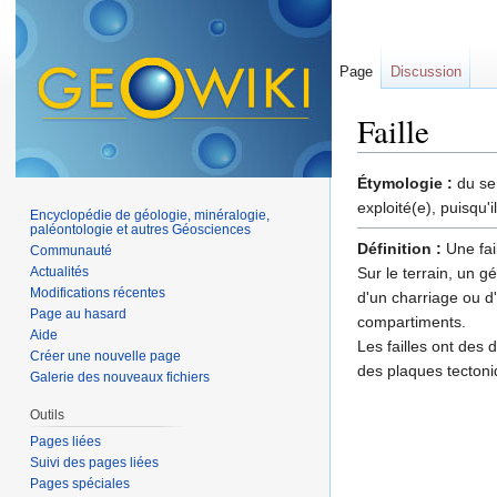
Page
Discussion
Faille
Aller à :
navigation
,
Étymologie :
du se
exploité(e), puisqu'i
Encyclopédie de géologie, minéralogie,
paléontologie et autres Géosciences
Définition :
Une fai
Communauté
Actualités
Sur le terrain, un g
Modifications récentes
d'un charriage ou d
Page au hasard
compartiments.
Aide
Les failles ont des 
Créer une nouvelle page
des plaques tectoni
Galerie des nouveaux fichiers
Outils
Pages liées
Suivi des pages liées
Pages spéciales