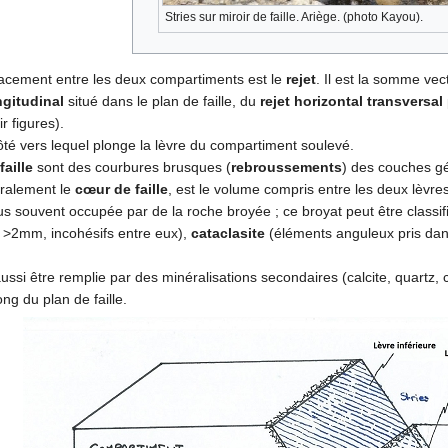
Stries sur miroir de faille. Ariège. (photo Kayou).
lacement entre les deux compartiments est le
rejet
. Il est la somme vec
ngitudinal
situé dans le plan de faille, du
rejet horizontal transversal
r figures).
ôté vers lequel plonge la lèvre du compartiment soulevé.
aille
sont des courbures brusques (
rebroussements
) des couches gé
téralement le
cœur de faille
, est le volume compris entre les deux lèvres
lus souvent occupée par de la roche broyée ; ce broyat peut être class
 >2mm, incohésifs entre eux),
cataclasite
(éléments anguleux pris dans
ssi être remplie par des minéralisations secondaires (calcite, quartz, ch
ng du plan de faille.