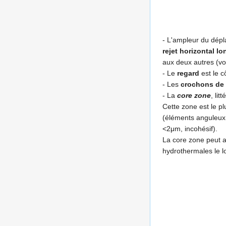
- L'ampleur du dép
rejet horizontal lo
aux deux autres (voi
- Le
regard
est le c
- Les
crochons de f
- La
core zone
, lit
Cette zone est le p
(éléments anguleux
<2μm, incohésif).
La core zone peut au
hydrothermales le lo