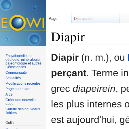
Page
Discussion
Diapir
Aller à :
navigation
,
rechercher
Diapir
(n. m.), ou
Encyclopédie de
géologie, minéralogie,
paléontologie et autres
Géosciences
perçant
. Terme i
Communauté
Actualités
Modifications récentes
grec
diapeirein
, p
Page au hasard
Aide
Créer une nouvelle
les plus internes 
page
Galerie des nouveaux
fichiers
est aujourd'hui, g
Outils