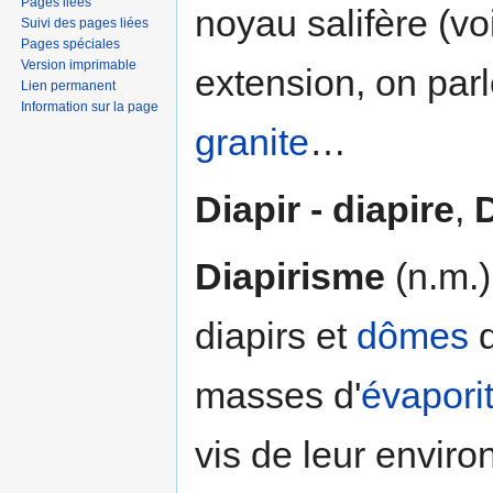
Pages liées
noyau salifère (vo
Suivi des pages liées
Pages spéciales
Version imprimable
extension, on par
Lien permanent
Information sur la page
granite
…
Diapir - diapire
,
D
Diapirisme
(n.m.)
diapirs et
dômes
d
masses d'
évapori
vis de leur envir