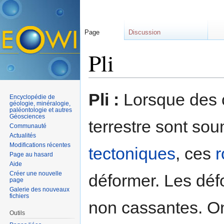
Page
Discussion
Pli
Aller à :
navigation
,
rechercher
Pli :
Lorsque des c
Encyclopédie de
géologie, minéralogie,
paléontologie et autres
Géosciences
terrestre sont so
Communauté
Actualités
Modifications récentes
tectoniques
, ces
r
Page au hasard
Aide
Créer une nouvelle
déformer. Les déf
page
Galerie des nouveaux
fichiers
non cassantes. On
Outils