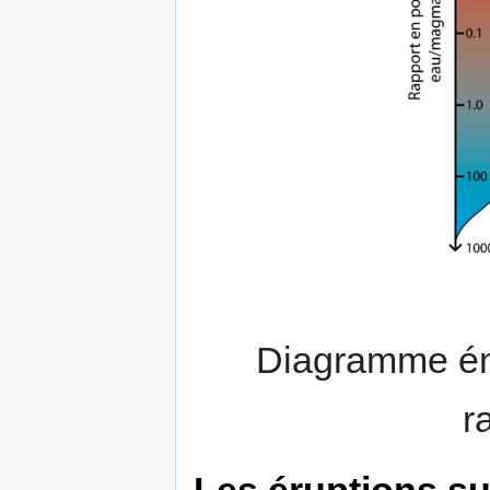
Diagramme éne
r