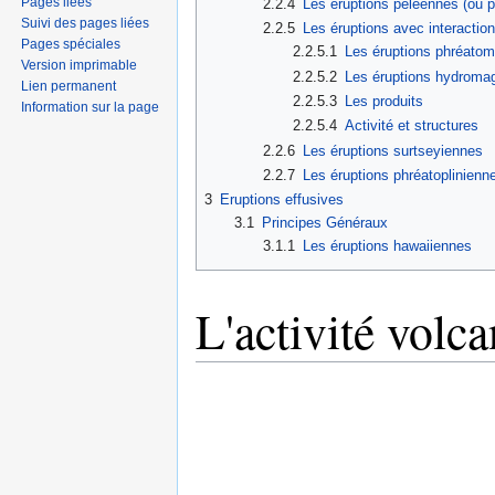
Pages liées
2.2.4
Les éruptions peléennes (ou 
Suivi des pages liées
2.2.5
Les éruptions avec interactio
Pages spéciales
2.2.5.1
Les éruptions phréato
Version imprimable
2.2.5.2
Les éruptions hydroma
Lien permanent
2.2.5.3
Les produits
Information sur la page
2.2.5.4
Activité et structures
2.2.6
Les éruptions surtseyiennes
2.2.7
Les éruptions phréatoplinienn
3
Eruptions effusives
3.1
Principes Généraux
3.1.1
Les éruptions hawaiiennes
L'activité volc