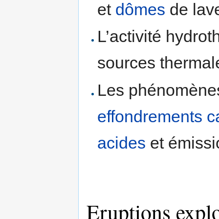
et
dômes
de lave
L’activité hydrot
sources thermal
Les phénomènes
effondrements c
acides
et émiss
Eruptions expl