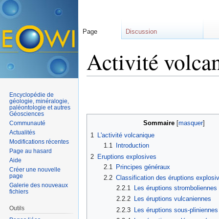
Page
Discussion
Activité volca
Aller à :
navigation
,
rechercher
Encyclopédie de
géologie, minéralogie,
paléontologie et autres
Géosciences
Sommaire
Communauté
[
masquer
]
Actualités
1
L'activité volcanique
Modifications récentes
1.1
Introduction
Page au hasard
2
Eruptions explosives
Aide
2.1
Principes généraux
Créer une nouvelle
page
2.2
Classification des éruptions explosi
Galerie des nouveaux
2.2.1
Les éruptions stromboliennes
fichiers
2.2.2
Les éruptions vulcaniennes
Outils
2.2.3
Les éruptions sous-pliniennes 