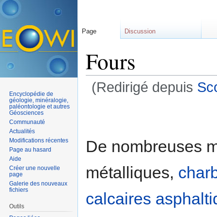
Page
Discussion
Fours
(Redirigé depuis
Sco
Encyclopédie de
Aller à :
navigation
,
rechercher
géologie, minéralogie,
paléontologie et autres
Géosciences
Communauté
Actualités
De nombreuses ma
Modifications récentes
Page au hasard
Aide
métalliques,
char
Créer une nouvelle
page
Galerie des nouveaux
fichiers
calcaires
asphalt
Outils