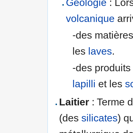
Géologie
: Lor
volcanique
arri
-des matières
les
laves
.
-des produits 
lapilli
et les
s
Laitier
: Terme d
(des
silicates
) q