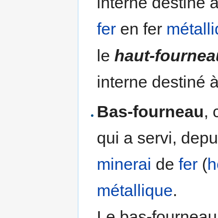
interne destiné 
fer
en fer
métall
le
haut-fournea
interne destiné à
Bas-fourneau
,
qui a servi, depui
minerai
de
fer
(
h
métallique
.
Le bas-fournea