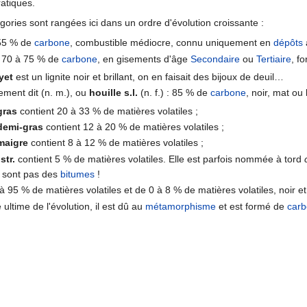
ratiques.
gories sont rangées ici dans un ordre d'évolution croissante :
: 55 % de
carbone
, combustible médiocre, connu uniquement en
dépôts
: 70 à 75 % de
carbone
, en gisements d'âge
Secondaire
ou
Tertiaire
, f
yet
est un lignite noir et brillant, on en faisait des bijoux de deuil…
ement dit (n. m.), ou
houille s.l.
(n. f.) : 85 % de
carbone
, noir, mat ou 
gras
contient 20 à 33 % de matières volatiles ;
demi-gras
contient 12 à 20 % de matières volatiles ;
maigre
contient 8 à 12 % de matières volatiles ;
str.
contient 5 % de matières volatiles. Elle est parfois nommée à tord
 sont pas des
bitumes
!
à 95 % de matières volatiles et de 0 à 8 % de matières volatiles, noir et 
 ultime de l'évolution, il est dû au
métamorphisme
et est formé de
car