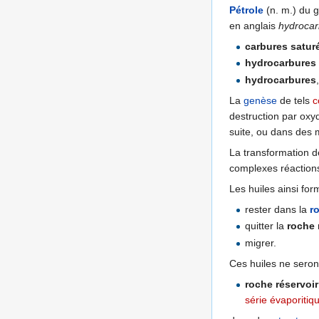
Pétrole
(n. m.) du 
en anglais
hydroca
carbures satur
hydrocarbures 
hydrocarbures
La
genèse
de tels
c
destruction par oxy
suite, ou dans des 
La transformation 
complexes réactions
Les huiles ainsi for
rester dans la
r
quitter la
roche
migrer.
Ces huiles ne seron
roche réservoir
série évaporitiq