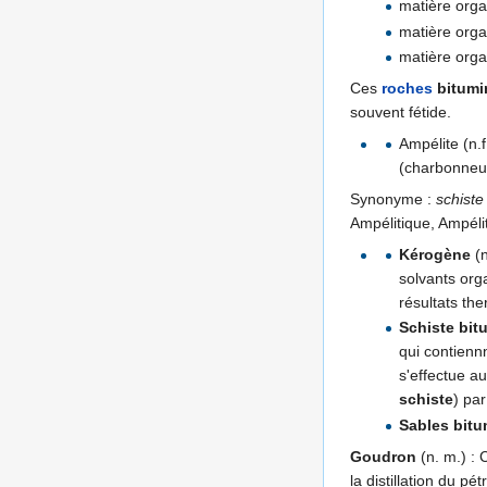
matière org
matière org
matière org
Ces
roches
bitumi
souvent fétide.
Ampélite (n.
(charbonneus
Synonyme :
schiste
Ampélitique, Ampélit
Kérogène
(n
solvants org
résultats th
Schiste bit
qui contienn
s'effectue a
schiste
) pa
Sables bit
Goudron
(n. m.) : 
la distillation du pét