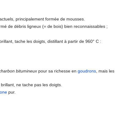
actuels, principalement formée de mousses.
ormé de débris ligneux (= de bois) bien reconnaissables ;
brillant, tache les doigts, distillant à partir de 960° C :
charbon bitumineux
pour sa richesse en
goudrons
, mais les
brillant, ne tache pas les doigts.
bone
pur.