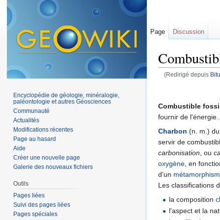
Page
Discussion
Combustibl
(Redirigé depuis
Bit
Aller à :
navigation
,
Encyclopédie de géologie, minéralogie,
paléontologie et autres Géosciences
Combustible fossi
Communauté
fournir de l'énergi
Actualités
Modifications récentes
Charbon
(n. m.) du
Page au hasard
servir de combustib
Aide
carbonisation
, ou
ca
Créer une nouvelle page
oxygène
, en foncti
Galerie des nouveaux fichiers
d'un
métamorphis
Outils
Les classifications 
Pages liées
la composition
c
Suivi des pages liées
l'aspect et la n
Pages spéciales