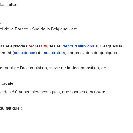
es tailles.
;
rd de la France - Sud de la Belgique - etc.
ifs
et épisodes
régressifs
, liés au
dépôt
d'
alluvions
sur lesquels la
cement (
subsidence
) du
substratum
, par saccades de quelques
ennent de l'accumulation, suivie de la décomposition, de :
choïdale.
re des éléments microscopiques, que sont les
macéraux
.
du fait que :