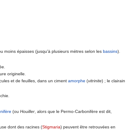
u moins épaisses (jusqu'à plusieurs mètres selon les
bassins
).
ée.
ure originelle.
icules et de feuilles, dans un ciment
amorphe
(
vitrinite
) ; le clairain
chie.
nifère
(ou
Houiller
, alors que le Permo-Carbonifère est dit,
use dont des racines (
Stigmaria
) peuvent être retrouvées en