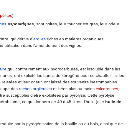
pélites
).
hes
asphaltiques
, sont noires, leur toucher est gras, leur odeur
râtre, qui dérive d'
argiles
riches en matières organiques
e utilisation dans l'amendement des vignes.
aire
qui, contrairement aux hydrocarbures, est insoluble dans les
ries, ont exploité les bancs de kérogène pour se chauffer ; si les
 rejetées et leur odeur, ont laissé des souvenirs inestompables…
groupe des
roches
argileuses
et litées plus ou moins
calcareuses
,
e susceptibles d'être exploitées par pyrolyse. Cette pyrolyse
rabitume, ce qui donnera de 40 à 45 litres d'huile (dite
huile de
roduite par la pyrogénisation de la houille ou du bois, ainsi que de