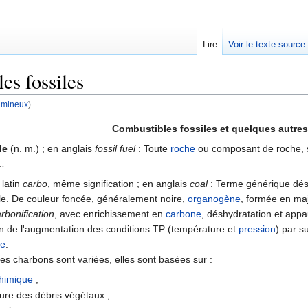
Lire
Voir le texte source
es fossiles
umineux
)
rechercher
Combustibles fossiles et quelques autres
le
(n. m.) ; en anglais
fossil fuel
: Toute
roche
ou composant de roche, s
e…
 latin
carbo
, même signification ; en anglais
coal
: Terme générique dés
le. De couleur foncée, généralement noire,
organogène
, formée en maj
rbonification
, avec enrichissement en
carbone
, déshydratation et appa
on de l'augmentation des conditions TP (température et
pression
) par s
me
.
des charbons sont variées, elles sont basées sur :
himique
;
ature des débris végétaux ;