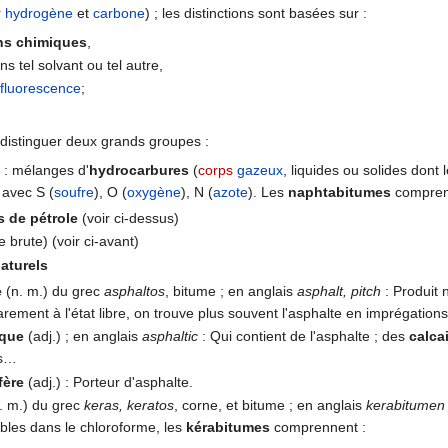
r
hydrogène
et
carbone
) ; les distinctions sont basées sur :
ns chimiques
,
ans tel solvant ou tel autre,
n
fluorescence
;
 distinguer deux grands groupes :
s
: mélanges d'
hydrocarbures
(
corps
gazeux
, liquides ou solides don
 avec S (
soufre
), O (
oxygène
), N (
azote
). Les
naphtabitumes
comprenn
s de pétrole
(voir ci-dessus)
e brute) (voir ci-avant)
aturels
e
(n. m.) du grec
asphaltos
, bitume ; en anglais
asphalt, pitch
: Produit 
arement à l'état libre, on trouve plus souvent l'asphalte en imprégation
ique
(adj.) ; en anglais
asphaltic
: Qui contient de l'asphalte ; des
calca
ls…
fère
(adj.) : Porteur d'asphalte.
. m.) du grec
keras, keratos
, corne, et bitume ; en anglais
kerabitumen
ubles dans le chloroforme, les
kérabitumes
comprennent :