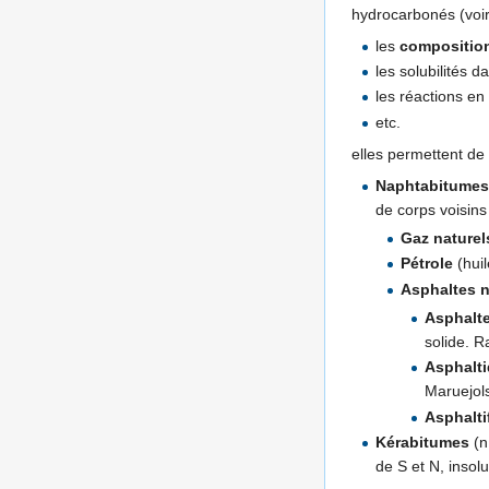
hydrocarbonés (voi
les
compositio
les solubilités d
les réactions e
etc.
elles permettent de
Naphtabitume
de corps voisins
Gaz naturel
Pétrole
(huil
Asphaltes n
Asphalt
solide. R
Asphalt
Maruejo
Asphalti
Kérabitumes
(n
de S et N, insol