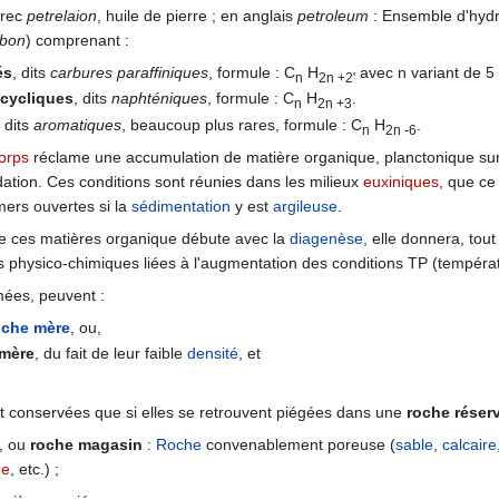
grec
petrelaion
, huile de pierre ; en anglais
petroleum
: Ensemble d'hyd
rbon
) comprenant :
és
, dits
carbures paraffiniques
, formule : C
H
avec n variant de 5
n
2n +2'
cycliques
, dits
naphténiques
, formule : C
H
.
n
2n +3
, dits
aromatiques
, beaucoup plus rares, formule : C
H
.
n
2n -6
orps
réclame une accumulation de matière organique, planctonique surt
dation. Ces conditions sont réunies dans les milieux
euxiniques
, que ce
mers ouvertes si la
sédimentation
y est
argileuse
.
de ces matières organique débute avec la
diagenèse
, elle donnera, tou
 physico-chimiques liées à l'augmentation des conditions TP (tempér
mées, peuvent :
oche mère
, ou,
 mère
, du fait de leur faible
densité
, et
t conservées que si elles se retrouvent piégées dans une
roche réserv
, ou
roche magasin
:
Roche
convenablement poreuse (
sable
,
calcaire
ue
, etc.) ;