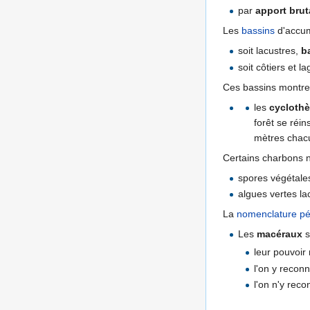
par
apport brut
Les
bassins
d'accum
soit lacustres,
b
soit côtiers et l
Ces bassins montre
les
cycloth
forêt se réin
mètres cha
Certains charbons n
spores végétale
algues vertes la
La
nomenclature
pé
Les
macéraux
s
leur pouvoir 
l'on y reconn
l'on n'y reco