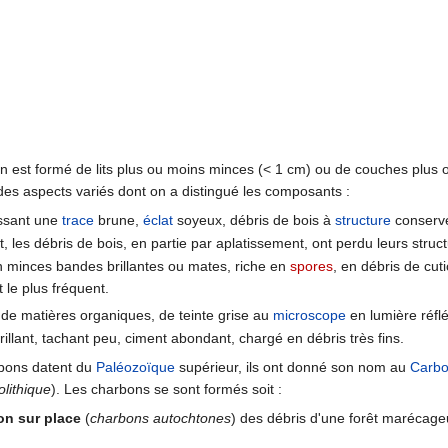
 est formé de lits plus ou moins minces (< 1 cm) ou de couches plus o
 des aspects variés dont on a distingué les composants :
aissant une
trace
brune,
éclat
soyeux, débris de bois à
structure
conserv
at, les débris de bois, en partie par aplatissement, ont perdu leurs struct
en minces bandes brillantes ou mates, riche en
spores
, en débris de cut
t le plus fréquent.
el de matières organiques, de teinte grise au
microscope
en lumière réflé
 brillant, tachant peu, ciment abondant, chargé en débris très fins.
rbons datent du
Paléozoïque
supérieur, ils ont donné son nom au
Carbo
lithique
). Les charbons se sont formés soit :
on sur place
(
charbons autochtones
) des débris d'une forêt marécage