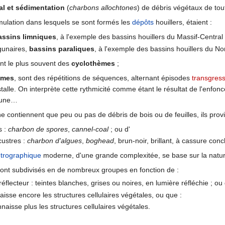
al et sédimentation
(
charbons allochtones
) de débris végétaux de tout
ulation dans lesquels se sont formés les
dépôts
houillers, étaient :
assins limniques
, à l'exemple des bassins houillers du Massif-Central 
agunaires,
bassins paraliques
, à l'exemple des bassins houillers du No
nt le plus souvent des
cyclothèmes
;
èmes
, sont des répétitions de séquences, alternant épisodes
transgress
stalle. On interprète cette rythmicité comme étant le résultat de l'enfon
cune…
e contiennent que peu ou pas de débris de bois ou de feuilles, ils provi
s :
charbon de spores
,
cannel-coal
; ou d'
custres :
charbon d'algues
,
boghead
, brun-noir, brillant, à cassure con
trographique
moderne, d'une grande complexitée, se base sur la natu
ont subdivisés en de nombreux groupes en fonction de :
réflecteur : teintes blanches, grises ou noires, en lumière réfléchie ; ou 
aisse encore les structures cellulaires végétales, ou que :
nnaisse plus les structures cellulaires végétales.