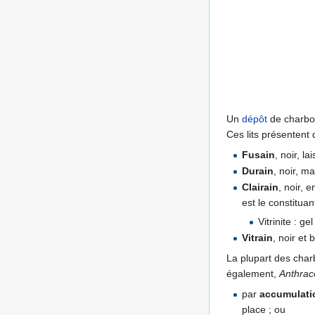
Un
dépôt
de charbon
Ces lits présentent
Fusain
, noir, l
Durain
, noir, m
Clairain
, noir, 
est le constituan
Vitrinite : g
Vitrain
, noir et
La plupart des cha
également,
Anthraco
par
accumulati
place ; ou