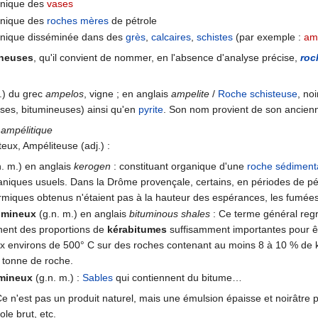
anique des
vases
anique des
roches mères
de pétrole
anique disséminée dans des
grès
,
calcaires
,
schistes
(par exemple :
am
neuses
, qu'il convient de nommer, en l'absence d'analyse précise,
roc
f.) du grec
ampelos
, vigne ; en anglais
ampelite
/
Roche
schisteuse
, noi
es, bitumineuses) ainsi qu'en
pyrite
. Son nom provient de son ancienn
 ampélitique
eux, Ampéliteuse (adj.) :
. m.) en anglais
kerogen
: constituant organique d'une
roche sédiment
aniques usuels. Dans la Drôme provençale, certains, en périodes de pénu
ermiques obtenus n'étaient pas à la hauteur des espérances, les fumées
umineux
(g.n. m.) en anglais
bituminous shales
: Ce terme général re
nent des proportions de
kérabitumes
suffisamment importantes pour êtr
ux environs de 500° C sur des roches contenant au moins 8 à 10 % de ké
r tonne de roche.
umineux
(g.n. m.) :
Sables
qui contiennent du bitume…
Ce n'est pas un produit naturel, mais une émulsion épaisse et noirâtre p
role brut, etc.