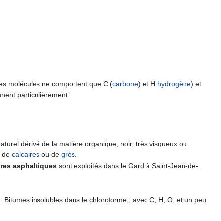
t les molécules ne comportent que C (
carbone
) et H
hydrogène
) et
ent particulièrement :
naturel dérivé de la matière organique, noir, très visqueux ou
s de
calcaires
ou de
grès
.
ires asphaltiques
sont exploités dans le Gard à Saint-Jean-de-
: Bitumes insolubles dans le chloroforme ; avec C, H, O, et un peu