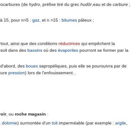
rocarbures (de
hydro
, préfixe tiré du grec
hudôr
,eau et de
carbure
;
 à 15, pour n>5 :
gaz
, et n >15 :
bitumes
pâteux ;
out, ainsi que des conditions
réductrices
qui empêchent la
 soit dans des
bassins
où des
évaporites
pourront se former par la
t d'abord, des
boues
sapropéliques, puis elle se poursuivra par de
ature
pression
) lors de l'enfouissement…
oir
, ou
roche magasin
:
,
dolomie
) surmontée d'un
toit
imperméable (par exemple :
argile
,