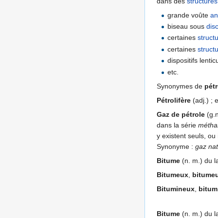
dans des
structures
grande voûte
an
biseau sous
dis
certaines
struct
certaines
struct
dispositifs lentic
etc.
Synonymes de
pétr
Pétrolifère
(adj.) ; 
Gaz de pétrole
(g.n
dans la série
métha
y existent seuls, ou
Synonyme :
gaz nat
Bitume
(n. m.) du l
Bitumeux
,
bitume
Bitumineux
,
bitum
Bitume
(n. m.) du l