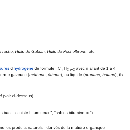
e roche
,
Huile de Gabian
,
Huile de Pechelbronn
, etc.
bures
d'
hydrogène
de formule : C
H
avec n allant de 1 à 4
n
2n+2
 forme gazeuse (
méthane
,
éthane
), ou liquide (
propane
,
butane
), ils
l
(voir ci-dessous).
us bas, " schiste bitumineux ", "sables bitumineux ").
e les produits naturels - dérivés de la matière organique -