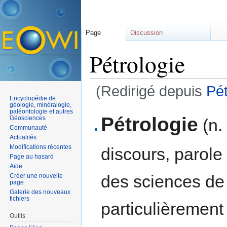
Page
Discussion
Pétrologie
(Redirigé depuis
Pé
Encyclopédie de
Aller à :
navigation
,
rechercher
géologie, minéralogie,
paléontologie et autres
Pétrologie
Géosciences
(n.
Communauté
Actualités
Modifications récentes
discours, parole
Page au hasard
Aide
des sciences de
Créer une nouvelle
page
Galerie des nouveaux
fichiers
particulièrement
Outils