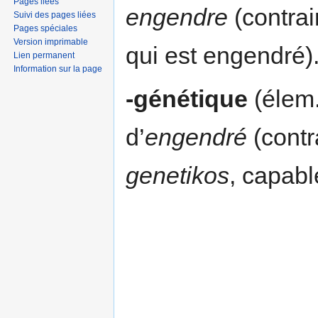
Pages liées
engendre
(contra
Suivi des pages liées
Pages spéciales
Version imprimable
qui est engendré)
Lien permanent
Information sur la page
-génétique
(élem.
d’
engendré
(contr
genetikos
, capabl