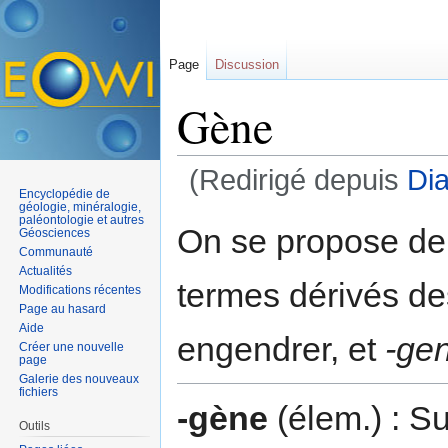
Page
Discussion
Gène
(Redirigé depuis
Di
Encyclopédie de
Aller à :
navigation
,
rechercher
géologie, minéralogie,
paléontologie et autres
On se propose de 
Géosciences
Communauté
Actualités
termes dérivés d
Modifications récentes
Page au hasard
Aide
engendrer, et
-ge
Créer une nouvelle
page
Galerie des nouveaux
fichiers
-gène
(élem.) : S
Outils