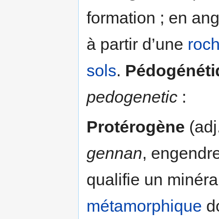
formation ; en an
à partir d’une
roc
sols
.
Pédogénéti
pedogenetic
:
Protérogène
(adj
gennan
, engendre
qualifie un minéra
métamorphique
do