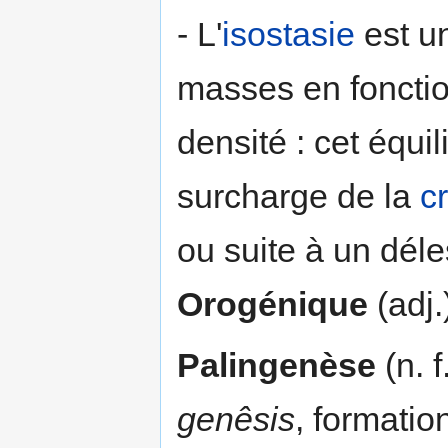
- L'
isostasie
est un
masses en fonction
densité : cet équi
surcharge de la
c
ou suite à un déle
Orogénique
(adj.
Palingenèse
(n. 
genêsis
, formatio