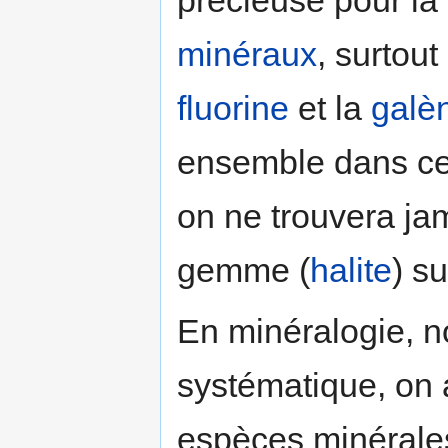
minéraux
, surtou
fluorine
et la
galè
ensemble dans ce
on ne trouvera j
gemme (
halite
) s
En minéralogie, n
systématique, on 
espèces minérales