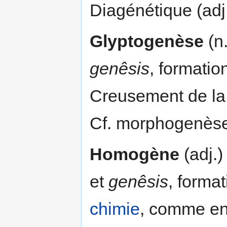
Diagénétique (adj.
Glyptogenèse
(n.
genêsis
, formatio
Creusement de la
Cf. morphogenès
Homogène
(adj.)
et
genêsis
, forma
chimie
, comme e