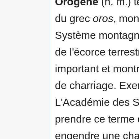
Orogène
(n. m.) t
du grec
oros
, mon
Système montagneu
de l'écorce terres
important et mont
de charriage. Exem
L'Académie des 
prendre ce terme 
engendre une chaî