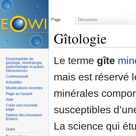
Page
Discussion
Gîtologie
Aller à :
navigation
,
rechercher
Le terme
gîte
min
Encyclopédie de
géologie, minéralogie,
paléontologie et autres
Géosciences
mais est réservé 
Communauté
Actualités
Modifications récentes
minérales compor
Page au hasard
Aide
Créer une nouvelle
susceptibles d’une 
page
Galerie des nouveaux
fichiers
La science qui étu
Outils