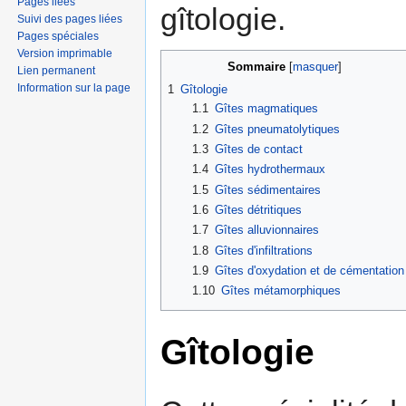
Pages liées
gîtologie.
Suivi des pages liées
Pages spéciales
Version imprimable
Sommaire
[
masquer
]
Lien permanent
Information sur la page
1
Gîtologie
1.1
Gîtes magmatiques
1.2
Gîtes pneumatolytiques
1.3
Gîtes de contact
1.4
Gîtes hydrothermaux
1.5
Gîtes sédimentaires
1.6
Gîtes détritiques
1.7
Gîtes alluvionnaires
1.8
Gîtes d'infiltrations
1.9
Gîtes d'oxydation et de cémentation
1.10
Gîtes métamorphiques
Gîtologie