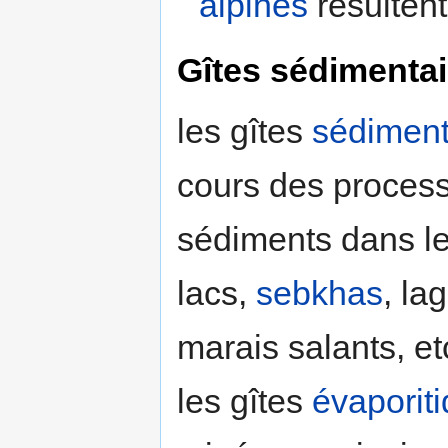
alpines
résulten
Gîtes sédimentai
les gîtes
sédiment
cours des proces
sédiments dans le
lacs,
sebkhas
, la
marais salants, etc
les gîtes
évaporit