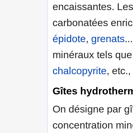
encaissantes. Le
carbonatées enri
épidote
,
grenats
..
minéraux tels que
chalcopyrite
, etc.
Gîtes hydrother
On désigne par g
concentration miné