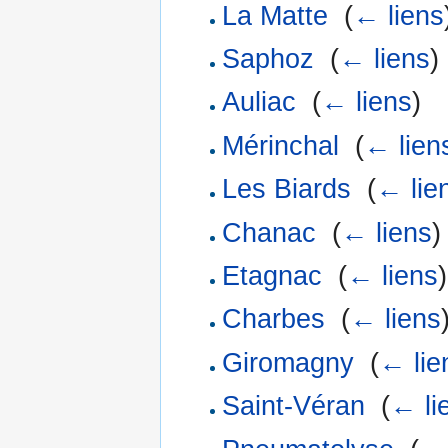
La Matte
‎
(
← liens
Saphoz
‎
(
← liens
)
Auliac
‎
(
← liens
)
Mérinchal
‎
(
← lien
Les Biards
‎
(
← lie
Chanac
‎
(
← liens
)
Etagnac
‎
(
← liens
)
Charbes
‎
(
← liens
Giromagny
‎
(
← lie
Saint-Véran
‎
(
← li