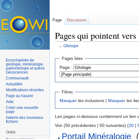
Page
Discussion
Pages qui pointent vers
←
Gîtologie
Aller à :
navigation
,
rechercher
Pages liées
Encyclopédie de
géologie, minéralogie,
Page :
paléontologie et autres
Géosciences
Communauté
Actualités
Modifications récentes
Filtres
Page au hasard
Masquer
les inclusions |
Masquer
les lie
Aide
Créer une nouvelle
page
Les pages ci-dessous contiennent un lien 
Galerie des nouveaux
fichiers
Voir (50 précédentes | 50 suivantes) (
20
|
Outils
Portail Minéralogie
‎