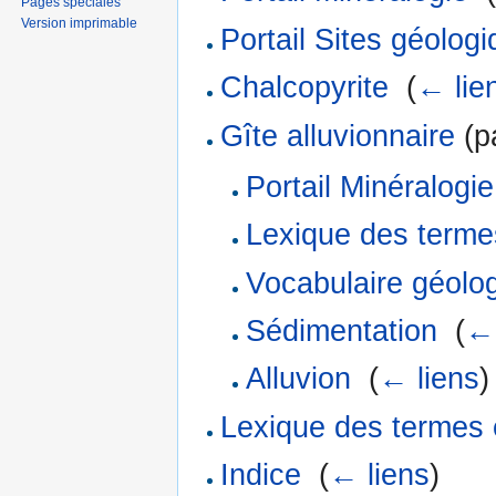
Pages spéciales
Version imprimable
Portail Sites géolog
Chalcopyrite
‎
(
← lie
Gîte alluvionnaire
(pa
Portail Minéralogie
Lexique des terme
Vocabulaire géolo
Sédimentation
‎
(
← 
Alluvion
‎
(
← liens
)
Lexique des termes 
Indice
‎
(
← liens
)