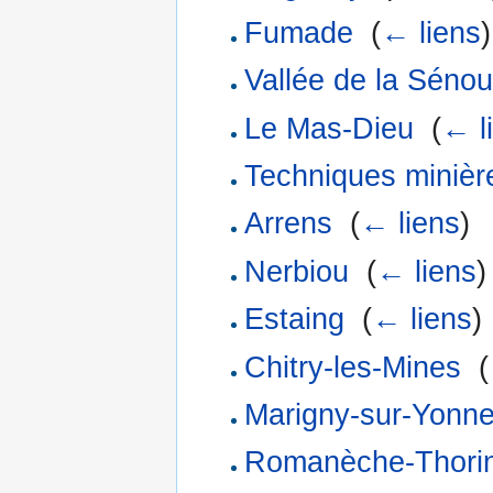
Fumade
‎
(
← liens
)
Vallée de la Sénou
Le Mas-Dieu
‎
(
← l
Techniques minière
Arrens
‎
(
← liens
)
Nerbiou
‎
(
← liens
)
Estaing
‎
(
← liens
)
Chitry-les-Mines
‎
(
Marigny-sur-Yonn
Romanèche-Thori