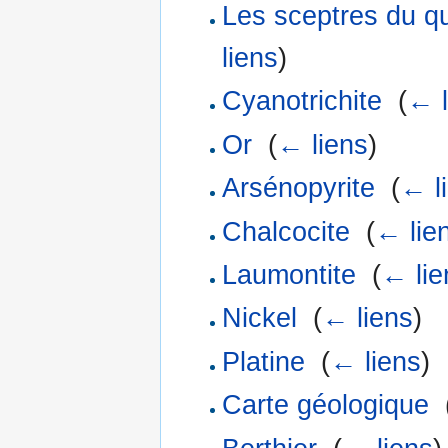
Les sceptres du q
liens
)
Cyanotrichite
‎
(
← l
Or
‎
(
← liens
)
Arsénopyrite
‎
(
← l
Chalcocite
‎
(
← lie
Laumontite
‎
(
← lie
Nickel
‎
(
← liens
)
Platine
‎
(
← liens
)
Carte géologique
‎