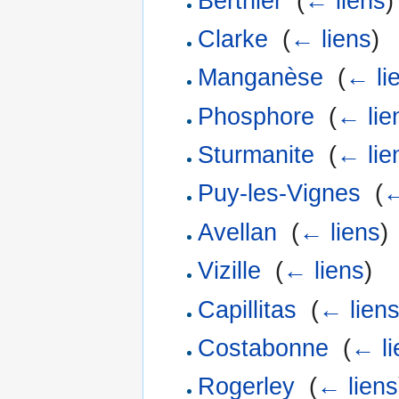
Berthier
‎
(
← liens
)
Clarke
‎
(
← liens
)
Manganèse
‎
(
← li
Phosphore
‎
(
← lie
Sturmanite
‎
(
← lie
Puy-les-Vignes
‎
(
←
Avellan
‎
(
← liens
)
Vizille
‎
(
← liens
)
Capillitas
‎
(
← lien
Costabonne
‎
(
← li
Rogerley
‎
(
← liens