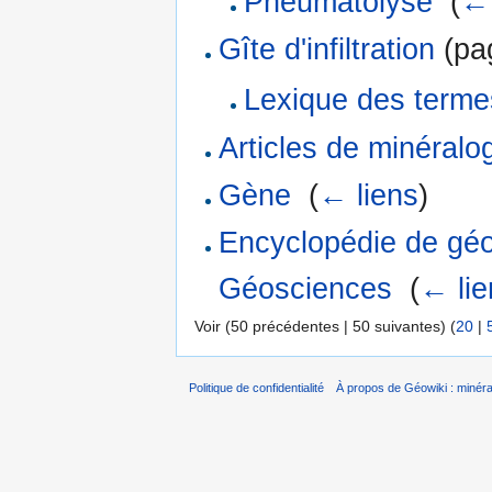
Pneumatolyse
‎
(
← 
Gîte d'infiltration
(pag
Lexique des terme
Articles de minéralo
Gène
‎
(
← liens
)
Encyclopédie de géol
Géosciences
‎
(
← lie
Voir (50 précédentes | 50 suivantes) (
20
|
Politique de confidentialité
À propos de Géowiki : minérau