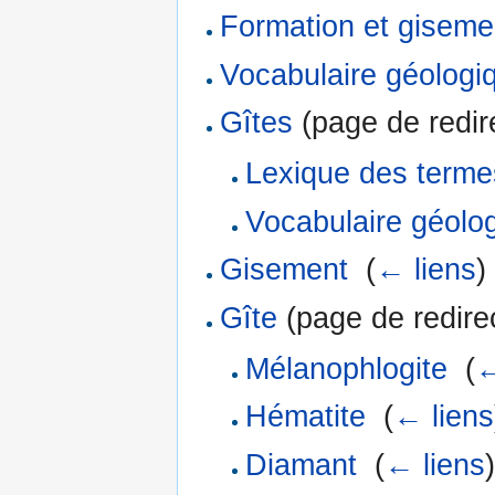
Formation et giseme
Vocabulaire géologi
Gîtes
(page de redire
Lexique des terme
Vocabulaire géolo
Gisement
‎
(
← liens
)
Gîte
(page de redirec
Mélanophlogite
‎
(
←
Hématite
‎
(
← liens
Diamant
‎
(
← liens
)