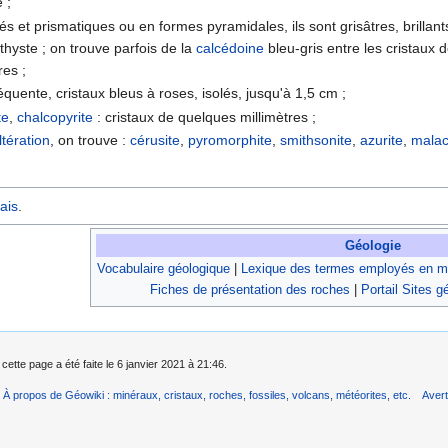
 ;
és et prismatiques ou en formes pyramidales, ils sont grisâtres, brillant
hyste ; on trouve parfois de la
calcédoine
bleu-gris entre les cristaux 
res ;
équente, cristaux bleus à roses, isolés, jusqu'à 1,5 cm ;
te
,
chalcopyrite
: cristaux de quelques millimètres ;
ltération
, on trouve :
cérusite
,
pyromorphite
,
smithsonite
,
azurite
,
malac
ais
.
Géologie
Vocabulaire géologique
|
Lexique des termes employés en mi
Fiches de présentation des roches
|
Portail Sites g
cette page a été faite le 6 janvier 2021 à 21:46.
À propos de Géowiki : minéraux, cristaux, roches, fossiles, volcans, météorites, etc.
Aver