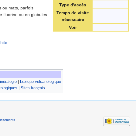
Type d'accès
s ou mats, parfois
Temps de visite
de fluorine ou en globules
nécessaire
Voir
hite
...
néralogie
|
Lexique volcanologique
éologiques
|
Sites français
tissements