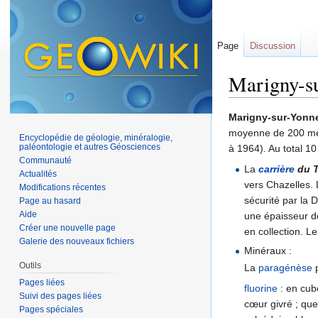
Page
Discussion
Marigny-s
Aller à :
navigation
,
Marigny-sur-Yonn
moyenne de 200 mè
Encyclopédie de géologie, minéralogie,
paléontologie et autres Géosciences
à 1964). Au total 10
Communauté
La
carrière
du T
Actualités
vers Chazelles.
Modifications récentes
sécurité par la
Page au hasard
Aide
une épaisseur de
Créer une nouvelle page
en collection. L
Galerie des nouveaux fichiers
Minéraux :
Outils
La
paragénèse
p
Pages liées
fluorine
: en cub
Suivi des pages liées
cœur givré ; que
Pages spéciales