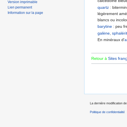
calcédoine bleue
Version imprimable
quartz
: bitermin
Lien permanent
Information sur la page
légèrement amét
blancs ou incolo
barytine
: peu fr
galène
,
sphaléri
En minéraux d'
a
Retour à
Sites franç
La dernière modification de 
Politique de confidentialité