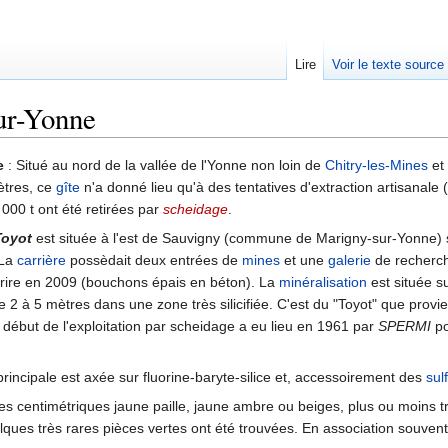
Lire
Voir le texte source
ur-Yonne
rechercher
e
: Situé au nord de la vallée de l'Yonne non loin de
Chitry-les-Mines
et 
tres, ce
gîte
n'a donné lieu qu'à des tentatives d'extraction artisanal
 000 t ont été retirées par
scheidage
.
oyot
est située à l'est de Sauvigny (commune de Marigny-sur-Yonne) 
 La
carrière
possèdait deux entrées de
mines
et une
galerie
de recherch
 Drire en 2009 (bouchons épais en béton). La
minéralisation
est située su
 2 à 5 mètres dans une zone très silicifiée. C'est du "Toyot" que provi
e début de l'exploitation par scheidage a eu lieu en 1961 par
SPERMI
po
rincipale est axée sur fluorine-baryte-silice et, accessoirement des
sul
es centimétriques jaune paille, jaune ambre ou beiges, plus ou moins t
lques très rares pièces vertes ont été trouvées. En association souvent