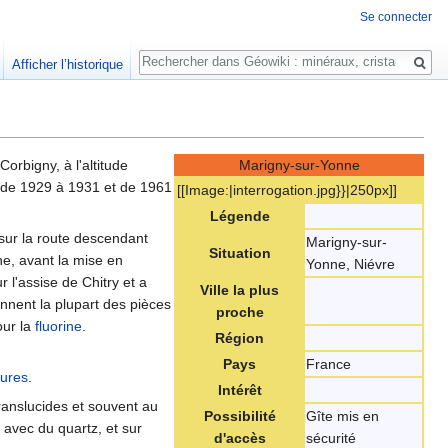
Se connecter
Rechercher
Afficher l’historique
Corbigny, à l'altitude
Marigny-sur-Yonne
e (de 1929 à 1931 et de 1961
[[Image:‎|interrogation.jpg}}|250px]]
Légende
sur la route descendant
Marigny-sur-
Situation
e, avant la mise en
Yonne, Niévre
r l'assise de Chitry et a
Ville la plus
ennent la plupart des pièces
proche
ur la
fluorine
.
Région
Pays
France
fures
.
Intérêt
ranslucides et souvent au
Possibilité
Gîte mis en
 avec du quartz, et sur
d'accès
sécurité