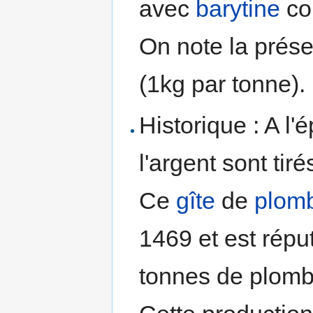
avec
barytine
co
On note la prés
(1kg par tonne).
Historique : A l
l'argent sont tir
Ce
gîte
de
plom
1469 et est répu
tonnes de plomb 