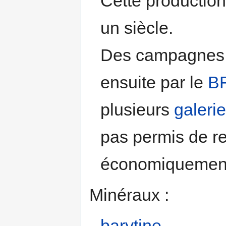
Cette production
un siècle.
Des campagnes d
ensuite par le
B
plusieurs
galeri
pas permis de re
économiquement
Minéraux :
barytine
,