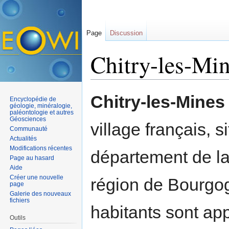
Page
Discussion
Chitry-les-Mi
Aller à :
navigation
,
rechercher
Chitry-les-Mines
Encyclopédie de
géologie, minéralogie,
paléontologie et autres
Géosciences
village français, s
Communauté
Actualités
Modifications récentes
département de la
Page au hasard
Aide
Créer une nouvelle
région de Bourgo
page
Galerie des nouveaux
fichiers
habitants sont ap
Outils