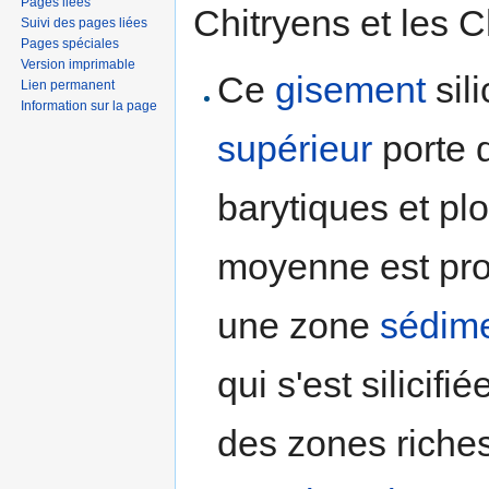
Pages liées
Chitryens et les C
Suivi des pages liées
Pages spéciales
Version imprimable
Ce
gisement
sili
Lien permanent
Information sur la page
supérieur
porte 
barytiques et pl
moyenne est pro
une zone
sédime
qui s'est silicifi
des zones riche