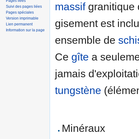
Pages liées
massif
granitique 
Suivi des pages liées
Pages spéciales
Version imprimable
gisement est incl
Lien permanent
Information sur la page
ensemble de
schi
Ce
gîte
a seulement
jamais d'exploita
tungstène
(élément
Minéraux