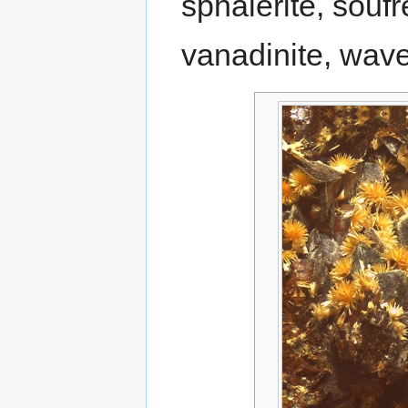
sphalérite, souf
vanadinite, wave