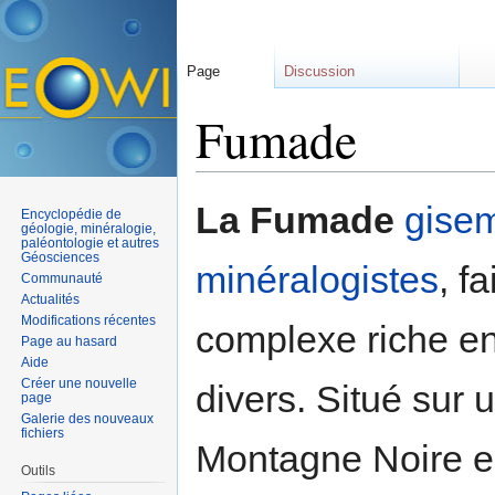
Page
Discussion
Fumade
Aller à :
navigation
,
rechercher
La Fumade
gise
Encyclopédie de
géologie, minéralogie,
paléontologie et autres
Géosciences
minéralogistes
, f
Communauté
Actualités
Modifications récentes
complexe riche e
Page au hasard
Aide
Créer une nouvelle
divers. Situé sur 
page
Galerie des nouveaux
fichiers
Montagne Noire e
Outils