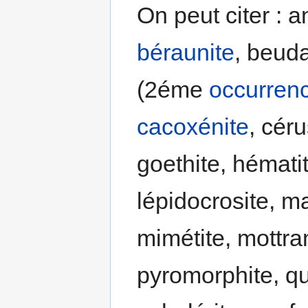
On peut citer : a
béraunite
, beuda
(2éme
occurren
cacoxénite
, céru
goethite, hématit
lépidocrosite, ma
mimétite, mottra
pyromorphite, qu