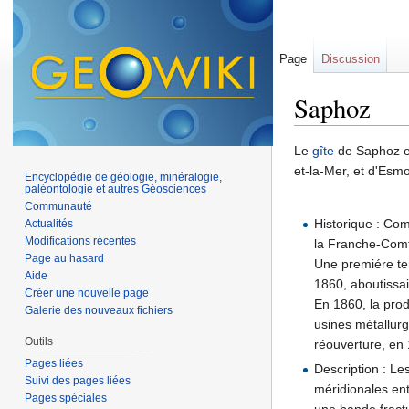
Page
Discussion
Saphoz
Aller à :
navigation
,
Le
gîte
de Saphoz es
et-la-Mer, et d'Esm
Encyclopédie de géologie, minéralogie,
paléontologie et autres Géosciences
Communauté
Historique : Co
Actualités
Modifications récentes
la Franche-Com
Page au hasard
Une premiére te
Aide
1860, aboutissai
Créer une nouvelle page
En 1860, la prod
Galerie des nouveaux fichiers
usines métallurg
Outils
réouverture, en 
Pages liées
Description : Le
Suivi des pages liées
méridionales ent
Pages spéciales
une bande fractu