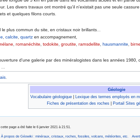
eur. Les divers travaux ont montré qu'il n'existait pas une seule cassur
ets et quelques filons courts.
 le plus commun du site, en cristaux noir brillants...
ne
,
calcite
,
quartz
en accompagnement,
mélane
,
romanéchite
,
todokite
,
groutite
,
ramsdellite
,
hausmannite
,
birn
ouverture d'une galerie par des minéralogistes dans les années 1980, qui
...
ais
.
Géologie
Vocabulaire géologique
|
Lexique des termes employés en mi
Fiches de présentation des roches
|
Portail Sites g
cette page a été faite le 6 janvier 2021 à 21:51.
À propos de Géowiki : minéraux, cristaux, roches, fossiles, volcans, météorites, etc.
Aver