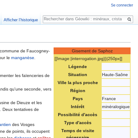
Se connecter
Rechercher
Afficher l’historique
 commune de Faucogney-
Gisement de Saphoz
our le
manganèse
.
[[Image:|interrogation.jpg}}|250px]]
Légende
Situation
Haute-Saône
alimenter les faïenceries de
Ville la plus proche
andis qu'une seconde, vers
Région
Pays
France
'usine de Dieuze et les
Intérêt
minéralogique
. Deux tentatives de
Possibilité d'accès
Type d'accès
antien
des Vosges
Temps de visite
ne de points, ils occupent
nécessaire
dans les
diabases
et
spilites