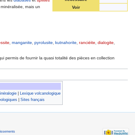
e minéralisée, mais un
Voir
essite
,
manganite
,
pyrolusite
,
kutnahorite
,
ranciéite
,
dialogite
,
 permis de fournir la quasi totalité des pièces en collection
néralogie
|
Lexique volcanologique
éologiques
|
Sites français
tissements