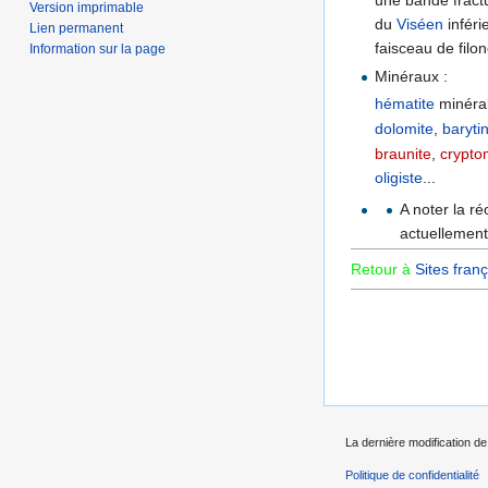
Version imprimable
du
Viséen
inféri
Lien permanent
faisceau de filon
Information sur la page
Minéraux :
hématite
minéral
dolomite
,
baryti
braunite
,
crypto
oligiste
...
A noter la ré
actuellement 
Retour à
Sites franç
La dernière modification de 
Politique de confidentialité