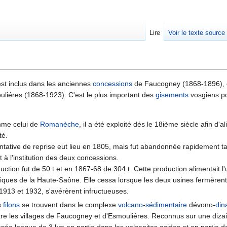
Lire
Voir le texte source
rechercher
t inclus dans les anciennes
concessions
de Faucogney (1868-1896),
ouliéres (1868-1923). C'est le plus important des
gisements
vosgiens p
mme celui de
Romanèche
, il a été exploité dés le 18ième siècle afin d'
té.
ntative de reprise eut lieu en 1805, mais fut abandonnée rapidement t
t à l'institution des deux concessions.
uction fut de 50 t et en 1867-68 de 304 t. Cette production alimentait l
iques de la Haute-Saône. Elle cessa lorsque les deux usines fermèrent
1913 et 1932, s'avérèrent infructueuses.
s
filons
se trouvent dans le complexe
volcano
-
sédimentaire
dévono-
din
re les villages de Faucogney et d'Esmouliéres. Reconnus sur une dizai
rée longue de 3 km en partie dans les volcanites acides et en partie 