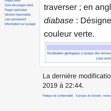
Pages liées
traverser ; en an
Suivi des pages liées
Pages spéciales
Version imprimable
diabase
: Désigne
Lien permanent
Information sur la page
couleur verte.
Vocabulaire géologique
|
Lexique des termes
Liste roch
La dernière modificatio
2019 à 22:44.
Politique de confidentialité
À propos de Géowiki : minérau