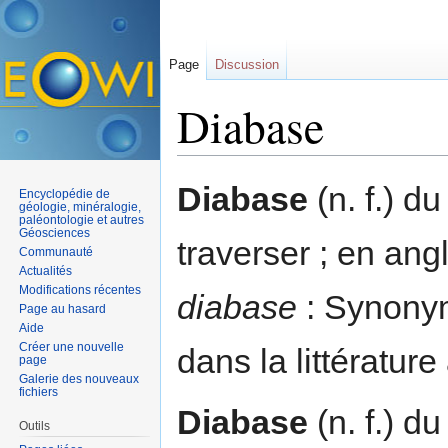
Page
Discussion
Diabase
Aller à :
navigation
,
rechercher
Diabase
(n. f.) d
Encyclopédie de
géologie, minéralogie,
paléontologie et autres
Géosciences
traverser ; en an
Communauté
Actualités
Modifications récentes
diabase
: Synony
Page au hasard
Aide
Créer une nouvelle
dans la littératur
page
Galerie des nouveaux
fichiers
Diabase
(n. f.) d
Outils