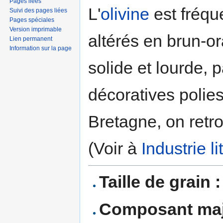
Pages liées
L'
olivine
est fréqu
Suivi des pages liées
Pages spéciales
Version imprimable
altérés en brun-o
Lien permanent
Information sur la page
solide et lourde, p
décoratives polie
Bretagne, on retr
(Voir à
Industrie l
Taille de grain :
Composant maj