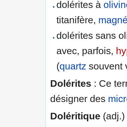
dolérites à
olivi
titanifère,
magnét
dolérites sans ol
avec, parfois,
hy
(
quartz
souvent v
Dolérites
: Ce ter
désigner des
mic
Doléritique
(adj.)