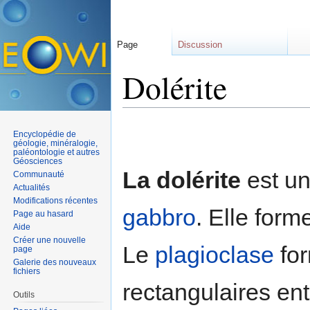
Page
Discussion
Dolérite
Aller à :
navigation
,
rechercher
Encyclopédie de
géologie, minéralogie,
paléontologie et autres
Géosciences
La dolérite
est u
Communauté
Actualités
Modifications récentes
gabbro
. Elle form
Page au hasard
Aide
Créer une nouvelle
Le
plagioclase
for
page
Galerie des nouveaux
fichiers
rectangulaires en
Outils