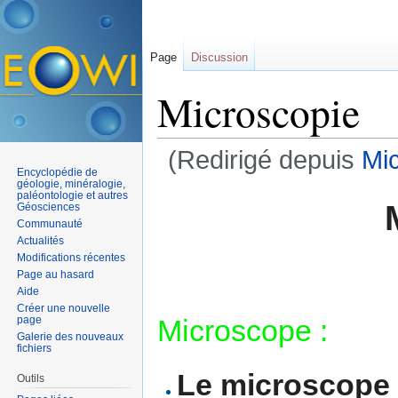
Page
Discussion
Microscopie
(Redirigé depuis
Mi
Encyclopédie de
Aller à :
navigation
,
rechercher
géologie, minéralogie,
paléontologie et autres
Géosciences
Communauté
Actualités
Modifications récentes
Page au hasard
Aide
Créer une nouvelle
Microscope :
page
Galerie des nouveaux
fichiers
Le microscope
Outils