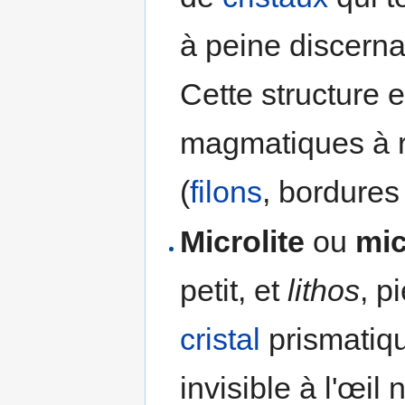
à peine discernab
Cette structure 
magmatiques à r
(
filons
, bordure
Microlite
ou
mic
petit, et
lithos
, p
cristal
prismatiqu
invisible à l'œil 