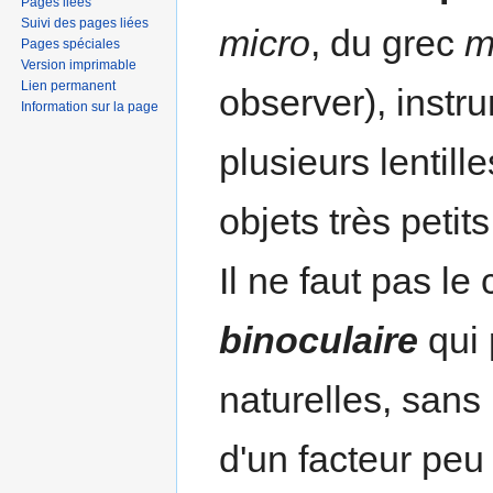
Pages liées
Suivi des pages liées
micro
, du grec
m
Pages spéciales
Version imprimable
Lien permanent
observer), instr
Information sur la page
plusieurs lentill
objets très petits
Il ne faut pas l
binoculaire
qui 
naturelles, sans
d'un facteur peu