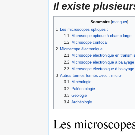
Il existe plusieu
Sommaire
[
masquer
]
1
Les microscopes optiques :
1.1
Microscope optique à champ large
1.2
Microscope confocal
2
Microscope électronique
2.1
Microscope électronique en transmi
2.2
Microscope électronique à balayag
2.3
Microscope électronique à balayage 
3
Autres termes formés avec : micro-
3.1
Minéralogie
3.2
Paléontologie
3.3
Géologie
3.4
Archéologie
Les microscopes