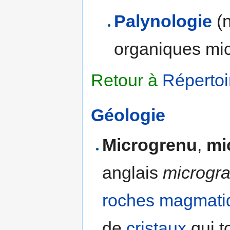
Palynologie
(n
organiques micr
Retour à
Répertoi
Géologie
Microgrenu
,
mi
anglais
microgra
roches magmati
de
cristaux
qui t