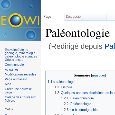
Page
Discussion
Paléontologie
(Redirigé depuis
Pal
Encyclopédie de
Aller à :
navigation
,
rechercher
géologie, minéralogie,
paléontologie et autres
Géosciences
Communauté
Actualités
Modifications récentes
Sommaire
[
masquer
]
Page au hasard
1
La paléontologie
Aide
1.1
Histoire
Créer une nouvelle
page
1.2
Quelques une des disciplines de la 
Galerie des nouveaux
1.2.1
Paléoichnologie
fichiers
1.2.2
Paléoécologie
Outils
1.2.3
La biostratigraphie