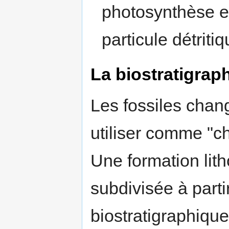
photosynthèse e
particule détritiq
La biostratigrap
Les fossiles chan
utiliser comme "c
Une formation lith
subdivisée à parti
biostratigraphiqu