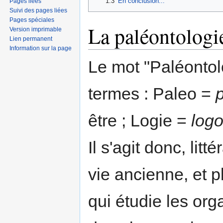
1.3
En conclusion...
Pages liées
Suivi des pages liées
Pages spéciales
La paléontologi
Version imprimable
Lien permanent
Information sur la page
Le mot "Paléontol
termes : Paleo =
être ; Logie =
log
Il s'agit donc, lit
vie ancienne, et p
qui étudie les or