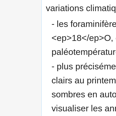
variations climati
- les foraminifèr
<ep>18</ep>O, c
paléotempératur
- plus préciséme
clairs au printe
sombres en auto
visualiser les a