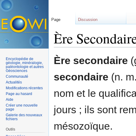
Page
Discussion
Ère Secondair
Aller à :
navigation
,
rechercher
Ère secondaire
(
Encyclopédie de
géologie, minéralogie,
paléontologie et autres
Géosciences
secondaire
(n. m.
Communauté
Actualités
Modifications récentes
nom et le qualific
Page au hasard
Aide
Créer une nouvelle
jours ; ils sont r
page
Galerie des nouveaux
fichiers
mésozoïque.
Outils