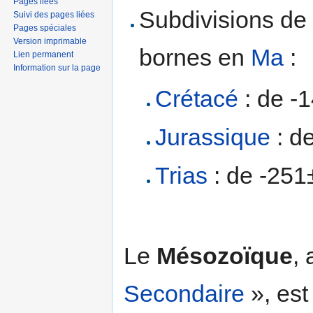
Pages liées
Subdivisions de
Suivi des pages liées
Pages spéciales
Version imprimable
bornes en
Ma
:
Lien permanent
Information sur la page
Crétacé
: de -1
Jurassique
: de
Trias
: de -251
Le
Mésozoïque
,
Secondaire
», est