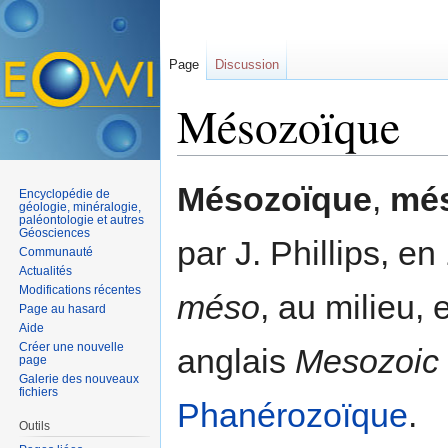
Page
Discussion
Mésozoïque
Aller à :
navigation
,
rechercher
Mésozoïque
,
mé
Encyclopédie de
géologie, minéralogie,
paléontologie et autres
Géosciences
par J. Phillips, en
Communauté
Actualités
Modifications récentes
méso
, au milieu, 
Page au hasard
Aide
Créer une nouvelle
anglais
Mesozoic
page
Galerie des nouveaux
fichiers
Phanérozoïque
.
Outils