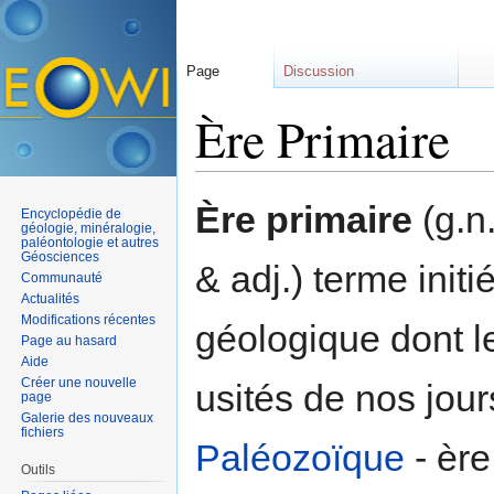
Page
Discussion
Ère Primaire
Aller à :
navigation
,
rechercher
Ère primaire
(g.n.
Encyclopédie de
géologie, minéralogie,
paléontologie et autres
Géosciences
& adj.) terme initi
Communauté
Actualités
Modifications récentes
géologique dont le
Page au hasard
Aide
Créer une nouvelle
usités de nos jour
page
Galerie des nouveaux
fichiers
Paléozoïque
- ère
Outils