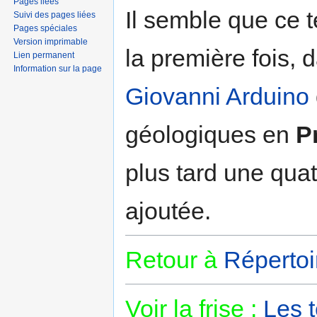
Pages liées
Il semble que ce t
Suivi des pages liées
Pages spéciales
Version imprimable
la première fois, 
Lien permanent
Information sur la page
Giovanni Arduino
géologiques en
P
plus tard une qua
ajoutée.
Retour à
Répertoi
Voir la frise :
Les 