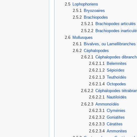
2.5
Lophophoriens
2.5.1
Bryozoaires
2.5.2
Brachiopodes
2.5.2.1
Brachiopodes articulés
2.5.2.2
Brachiopodes inarticulé
2.6
Mollusques
2.6.1
Bivalves, ou Lamellibranches
2.6.2
Céphalopodes
2.6.2.1
Céphalopodes dibranch
2.6.2.1.1
Belemnites
2.6.2.1.2
Sépioïdes
2.6.2.1.3
Teuthoïdés
2.6.2.1.4
Octopodes
2.6.2.2
Céphalopodes tétrabra
2.6.2.2.1
Nautiloïdés
2.6.2.3
Ammonoïdés
2.6.2.3.1
Clyménies
2.6.2.3.2
Goniatites
2.6.2.3.3
Cératites
2.6.2.3.4
Ammonites