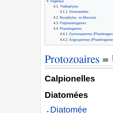
4
Végétaux
4.1
Thallophytes
4.1.1
Stromatolites
4.2
Bryophytes, ou Mousses
4.3
Préphanérogames
4.4
Phanérogames
4.4.1
Gymnospermes (Phanérogam
4.4.2
Angiospermes (Phanérogame
Protozoaires
=
Calpionelles
Diatomées
Diatomée