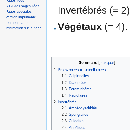
Pages liées
Suivi des pages liées
Invertébrés (= 2)
Pages spéciales
Version imprimable
Lien permanent
Végétaux
(= 4).
Information sur la page
Sommaire
[
masquer
]
1
Protozoaires = Unicellulaires
1.1
Calpionelles
1.2
Diatomées
1.3
Foraminifères
1.4
Radiolaires
2
Invertébrés
2.1
Archéocyathidés
2.2
Spongiaires
2.3
Cnidaires
2.4
Annélides