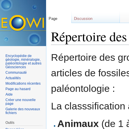
Page
Discussion
Répertoire des 
Aller à :
navigation
,
rechercher
Répertoire des gro
Encyclopédie de
géologie, minéralogie,
paléontologie et autres
Géosciences
articles de fossile
Communauté
Actualités
Modifications récentes
paléontologie :
Page au hasard
Aide
Créer une nouvelle
La classsification
page
Galerie des nouveaux
fichiers
Animaux
(de 1 à
Outils