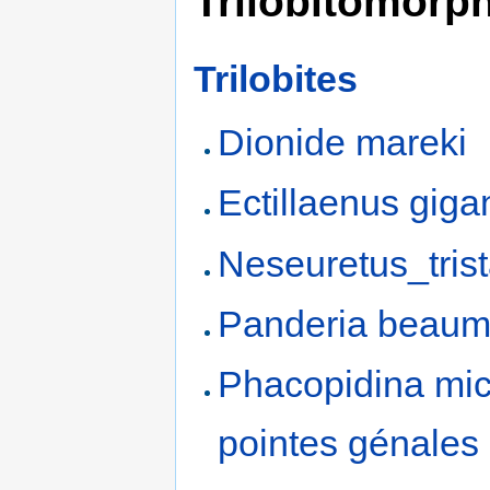
Trilobitomorp
Trilobites
Dionide mareki
Ectillaenus giga
Neseuretus_trist
Panderia beaum
Phacopidina mich
pointes génales‎