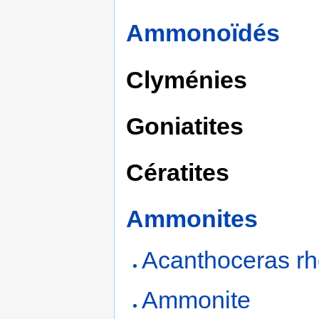
Ammonoïdés
Clyménies
Goniatites
Cératites
Ammonites
Acanthoceras r
Ammonite