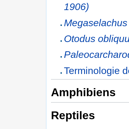
1906)‎
Megaselachus 
Otodus obliqu
Paleocarcharod
Terminologie d
Amphibiens
Reptiles