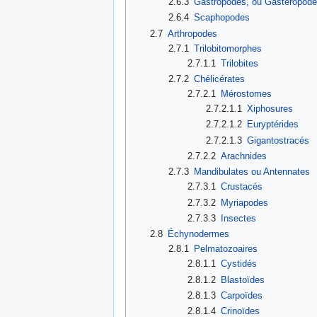
2.6.3
Gastropodes, ou Gastéropod
2.6.4
Scaphopodes
2.7
Arthropodes
2.7.1
Trilobitomorphes
2.7.1.1
Trilobites
2.7.2
Chélicérates
2.7.2.1
Mérostomes
2.7.2.1.1
Xiphosures
2.7.2.1.2
Euryptérides
2.7.2.1.3
Gigantostracés
2.7.2.2
Arachnides
2.7.3
Mandibulates ou Antennates
2.7.3.1
Crustacés
2.7.3.2
Myriapodes
2.7.3.3
Insectes
2.8
Échynodermes
2.8.1
Pelmatozoaires
2.8.1.1
Cystidés
2.8.1.2
Blastoïdes
2.8.1.3
Carpoïdes
2.8.1.4
Crinoïdes