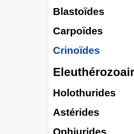
Blastoïdes
Carpoïdes
Crinoïdes
Eleuthérozoai
Holothurides
Astérides
Ophiurides