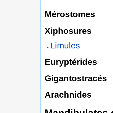
Mérostomes
Xiphosures
Limules
Euryptérides
Gigantostracés
Arachnides
Mandibulates 