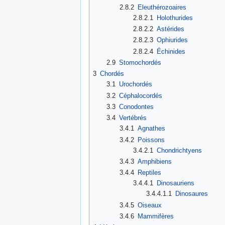
2.8.2
Eleuthérozoaires
2.8.2.1
Holothurides
2.8.2.2
Astérides
2.8.2.3
Ophiurides
2.8.2.4
Échinides
2.9
Stomochordés
3
Chordés
3.1
Urochordés
3.2
Céphalocordés
3.3
Conodontes
3.4
Vertébrés
3.4.1
Agnathes
3.4.2
Poissons
3.4.2.1
Chondrichtyens
3.4.3
Amphibiens
3.4.4
Reptiles
3.4.4.1
Dinosauriens
3.4.4.1.1
Dinosaures
3.4.5
Oiseaux
3.4.6
Mammifères