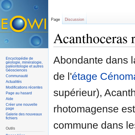
Page
Discussion
Acanthoceras 
Aller à :
navigation
,
rechercher
Abondante dans l
Encyclopédie de
géologie, minéralogie,
paléontologie et autres
Géosciences
de l'
étage
Cénom
Communauté
Actualités
Modifications récentes
supérieur), Acant
Page au hasard
Aide
Créer une nouvelle
rhotomagense es
page
Galerie des nouveaux
fichiers
commune dans les
Outils