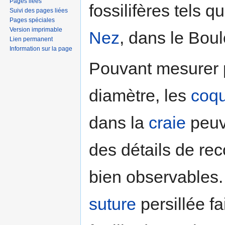
Pages liées
fossilifères tels q
Suivi des pages liées
Pages spéciales
Version imprimable
Nez
, dans le Bou
Lien permanent
Information sur la page
Pouvant mesurer 
diamètre, les
coqu
dans la
craie
peuv
des détails de re
bien observables.
suture
persillée fa