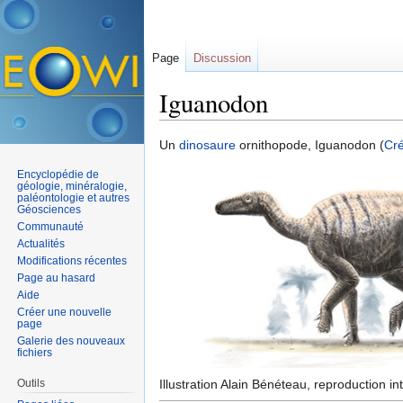
Page
Discussion
Iguanodon
Aller à :
navigation
,
rechercher
Un
dinosaure
ornithopode, Iguanodon (
Cr
Encyclopédie de
géologie, minéralogie,
paléontologie et autres
Géosciences
Communauté
Actualités
Modifications récentes
Page au hasard
Aide
Créer une nouvelle
page
Galerie des nouveaux
fichiers
Outils
Illustration Alain Bénéteau, reproduction int