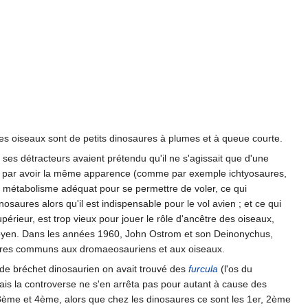
s oiseaux sont de petits dinosaures à plumes et à queue courte.
es détracteurs avaient prétendu qu'il ne s'agissait que d'une
nt par avoir la même apparence (comme par exemple ichtyosaures,
le métabolisme adéquat pour se permettre de voler, ce qui
saures alors qu'il est indispensable pour le vol avien ; et ce qui
périeur, est trop vieux pour jouer le rôle d'ancêtre des oiseaux,
en. Dans les années 1960, John Ostrom et son Deinonychus,
tères communs aux dromaeosauriens et aux oiseaux.
 de bréchet dinosaurien on avait trouvé des
furcula
(l'os du
is la controverse ne s'en arrêta pas pour autant à cause des
3ème et 4ème, alors que chez les dinosaures ce sont les 1er, 2ème