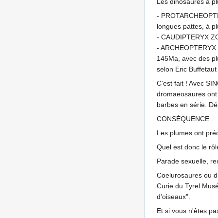
Les dinosaures à p
- PROTARCHEOPTERY
longues pattes, à p
- CAUDIPTERYX ZOUI 
- ARCHEOPTERYX et
145Ma, avec des plu
selon Eric Buffetau
C'est fait ! Avec 
dromaeosaures ont d
barbes en série. D
CONSÉQUENCE :
Les plumes ont précé
Quel est donc le rô
Parade sexuelle, rec
Coelurosaures ou dr
Curie du Tyrel Musé
d'oiseaux".
Et si vous n'êtes 