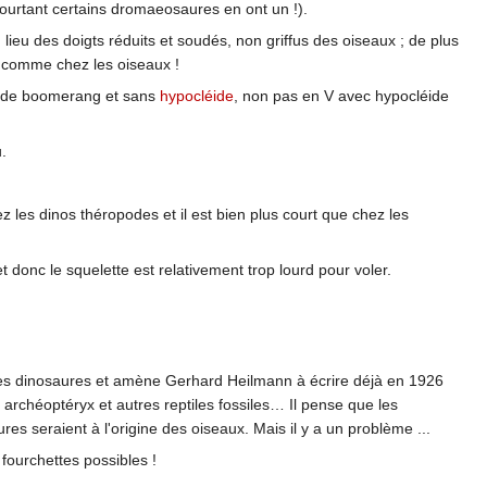
urtant certains dromaeosaures en ont un !).
u lieu des doigts réduits et soudés, non griffus des oiseaux ; de plus
 4 comme chez les oiseaux !
me de boomerang et sans
hypocléide
, non pas en V avec hypocléide
.
les dinos théropodes et il est bien plus court que chez les
t donc le squelette est relativement trop lourd pour voler.
les dinosaures et amène Gerhard Heilmann à écrire déjà en 1926
, archéoptéryx et autres reptiles fossiles… Il pense que les
es seraient à l'origine des oiseaux. Mais il y a un problème ...
 fourchettes possibles !