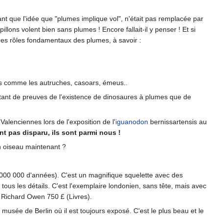
nt que l'idée que "plumes implique vol", n'était pas remplacée par
illons volent bien sans plumes ! Encore fallait-il y penser ! Et si
des rôles fondamentaux des plumes, à savoir :
pas comme les autruches, casoars, émeus..
utant de preuves de l'existence de dinosaures à plumes que de
alenciennes lors de l'exposition de l'
iguanodon
bernissartensis au
nt pas disparu, ils sont parmi nous !
'un oiseau maintenant ?
000 000 d'années). C'est un magnifique squelette avec des
 tous les détails. C'est l'exemplaire londonien, sans tête, mais avec
 Richard Owen 750 £ (Livres).
musée de Berlin où il est toujours exposé. C'est le plus beau et le