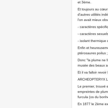
et 3ème.
Et toujours au cœu
d'autres utilités in
l'on avait mieux ob
- caractères spécifi
- caractères sexuel
- isolant thermique
Enfin et heureuseme
ptérosaures poilus 
Donc "la plume ne fa
musée des beaux ar
Et il va falloir revo
ARCHEOPTERYX LITHO
Le premier, trouvé 
empreintes de plum
furcula (os du bonh
En 1877 le 2ème exem