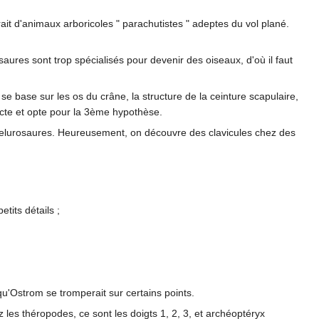
irait d'animaux arboricoles " parachutistes " adeptes du vol plané.
aures sont trop spécialisés pour devenir des oiseaux, d'où il faut
l se base sur les os du crâne, la structure de la ceinture scapulaire,
racte et opte pour la 3ème hypothèse.
oelurosaures. Heureusement, on découvre des clavicules chez des
tits détails ;
'Ostrom se tromperait sur certains points.
 les théropodes, ce sont les doigts 1, 2, 3, et archéoptéryx