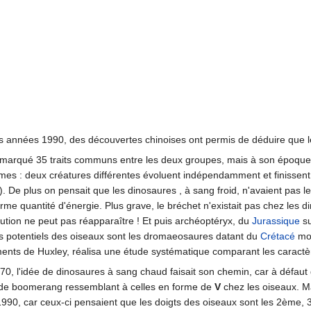
 années 1990, des découvertes chinoises ont permis de déduire que le
emarqué 35 traits communs entre les deux groupes, mais à son époque s
mes : deux créatures différentes évoluent indépendamment et finisse
). De plus on pensait que les dinosaures , à sang froid, n'avaient pas 
quantité d'énergie. Plus grave, le bréchet n'existait pas chez les dino
lution ne peut pas réapparaître ! Et puis archéoptéryx, du
Jurassique
su
s potentiels des oiseaux sont les dromaeosaures datant du
Crétacé
moy
ments de Huxley, réalisa une étude systématique comparant les carac
0, l'idée de dinosaures à sang chaud faisait son chemin, car à défaut
de boomerang ressemblant à celles en forme de
V
chez les oiseaux. Ma
990, car ceux-ci pensaient que les doigts des oiseaux sont les 2ème, 