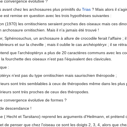
une convergence évolutive ?
s avant chez les archosaures plus primitifs du
Trias
? Mais alors il s'ag
e est remise en question avec les trois hypothèses suivantes :
on (1970) les ornitischiens seraient proches des oiseaux mais ces dinos
 archosaure ornitischien. Mais il n'a jamais été trouvé !
er, Sphénosuchus, un archosaure à allure de crocodile ferait l'affaire ; i
rieurs et sur la cheville ; mais il oublie le cas
archéoptéryx
; il se rét
étend que l'archéoptéryx a plus de 20 caractères communs avec les c
la fourchette des oiseaux n'est pas l'équivalent des clavicules.
 que :
ptéryx n'est pas du type ornitischien mais saurischien théropode ;
ieurs sont très semblables à ceux de théropodes même dans les plus pe
rieurs sont très proches de ceux des théropodes.
'une convergence évolutive de formes ?
n de descendance !
( Hecht et Tarsitano) reprend les arguments d'Heilmann, et prétend qu
 de penser que chez l'oiseau ce sont les doigts 2, 3, 4, alors que chez