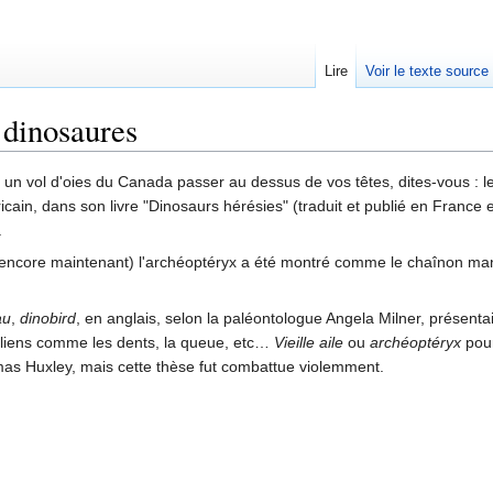
Lire
Voir le texte source
 dinosaures
rechercher
un vol d'oies du Canada passer au dessus de vos têtes, dites-vous : les
cain, dans son livre "Dinosaurs hérésies" (traduit et publié en France e
.
encore maintenant) l'archéoptéryx a été montré comme le chaînon manqu
au
,
dinobird
, en anglais, selon la paléontologue Angela Milner, présent
iliens comme les dents, la queue, etc…
Vieille aile
ou
archéoptéryx
pour
s Huxley, mais cette thèse fut combattue violemment.