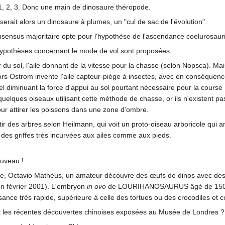
1, 2, 3. Donc une main de dinosaure théropode.
serait alors un dinosaure à plumes, un "cul de sac de l'évolution".
sensus majoritaire opte pour l'hypothèse de l'ascendance coelurosaur
ypothèses concernant le mode de vol sont proposées :
ir du sol, l'aile donnant de la vitesse pour la chasse (selon Nopsca). Mais
rs Ostrom invente l'aile capteur-piège à insectes, avec en conséquenc
l diminuant la force d'appui au sol pourtant nécessaire pour la course ! 
uelques oiseaux utilisant cette méthode de chasse, or ils n'existent pa
our attirer les poissons dans une zone d'ombre.
rtir des arbres selon Heilmann, qui voit un proto-oiseau arboricole qui 
 des griffes très incurvées aux ailes comme aux pieds.
ouveau !
e, Octavio Mathéus, un amateur découvre des œufs de dinos avec des 
 en février 2001). L'embryon
in ovo
de LOURIHANOSAURUS âgé de 15
ance très rapide, supérieure à celle des tortues ou des crocodiles et 
 les récentes découvertes chinoises exposées au Musée de Londres ?