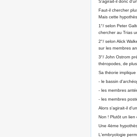
S'agirait-il donc d'
Faut-il chercher plu
Mais cette hypothès
1°/ selon Peter Galt
chercher au Trias un
2°/ selon Alick Walk
sur les membres anté
3°/ John Ostrom pr
théropodes, de plus 
Sa théorie implique
- le bassin d'archéo
- les membres antér
- les membres posté
Alors s'agirait-il d
Non ! Plutôt un lie
Une 4ème hypothèse 
L'embryologie permet