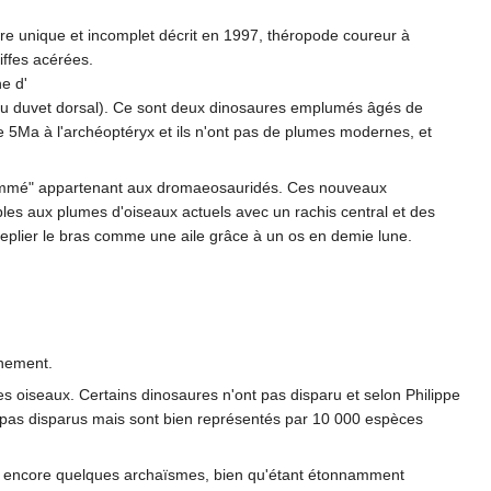
que et incomplet décrit en 1997, théropode coureur à
iffes acérées.
e d'
duvet dorsal). Ce sont deux dinosaures emplumés âgés de
e 5Ma à l'archéoptéryx et ils n'ont pas de plumes modernes, et
 nommé" appartenant aux dromaeosauridés. Ces nouveaux
les aux plumes d'oiseaux actuels avec un rachis central et des
plier le bras comme une aile grâce à un os en demie lune.
inement.
s oiseaux. Certains dinosaures n'ont pas disparu et selon Philippe
 pas disparus mais sont bien représentés par 10 000 espèces
nt encore quelques archaïsmes, bien qu'étant étonnamment