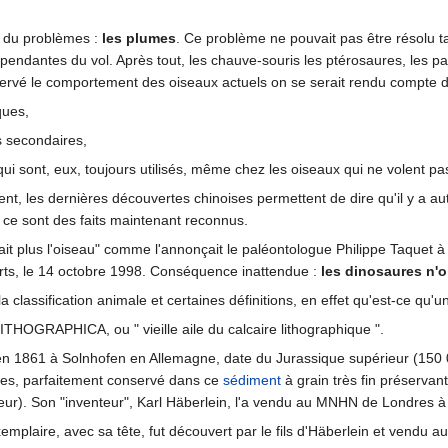
r du problèmes :
les plumes
. Ce problème ne pouvait pas être résolu ta
dépendantes du vol. Après tout, les chauve-souris les ptérosaures, les pap
servé le comportement des oiseaux actuels on se serait rendu compte 
ques,
s secondaires,
 qui sont, eux, toujours utilisés, même chez les oiseaux qui ne volent 
nt, les dernières découvertes chinoises permettent de dire qu'il y a a
; ce sont des faits maintenant reconnus.
it plus l'oiseau" comme l'annonçait le paléontologue Philippe Taquet à V
ts, le 14 octobre 1998. Conséquence inattendue :
les dinosaures n'o
ir la classification animale et certaines définitions, en effet qu'est-ce qu
GRAPHICA, ou " vieille aile du calcaire lithographique ".
en 1861 à Solnhofen en Allemagne, date du Jurassique supérieur (150 
es, parfaitement conservé dans ce
sédiment
à grain très fin préservant
eur). Son "inventeur", Karl Häberlein, l'a vendu au MNHN de Londres à
plaire, avec sa tête, fut découvert par le fils d'Häberlein et vendu au 