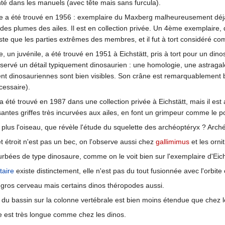
té dans les manuels (avec tête mais sans furcula).
 a été trouvé en 1956 : exemplaire du Maxberg malheureusement déjà 
es plumes des ailes. Il est en collection privée. Un 4ème exemplaire, d
xiste que les parties extrêmes des membres, et il fut à tort considéré 
 un juvénile, a été trouvé en 1951 à Eichstätt, pris à tort pour un din
ervé un détail typiquement dinosaurien : une homologie, une astraga
nt dinosauriennes sont bien visibles. Son crâne est remarquablement b
cessaire).
a été trouvé en 1987 dans une collection privée à Eichstätt, mais il e
antes griffes très incurvées aux ailes, en font un grimpeur comme le po
 plus l'oiseau, que révèle l'étude du squelette des archéoptéryx ? Arch
 étroit n'est pas un bec, on l'observe aussi chez
gallimimus
et les orn
urbées de type dinosaure, comme on le voit bien sur l'exemplaire d'Eichs
taire
existe distinctement, elle n'est pas du tout fusionnée avec l'orbite 
 gros cerveau mais certains dinos théropodes aussi.
n du bassin sur la colonne vertébrale est bien moins étendue que chez l
 est très longue comme chez les dinos.