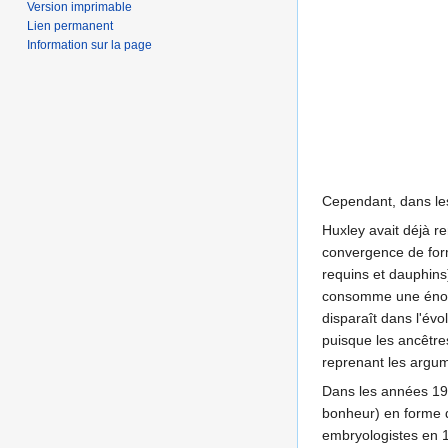
Version imprimable
Lien permanent
Information sur la page
Cependant, dans les
Huxley avait déjà r
convergence de for
requins et dauphins
consomme une énorme 
disparaît dans l'évo
puisque les ancêtre
reprenant les argu
Dans les années 197
bonheur) en forme 
embryologistes en 1