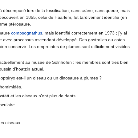
décomposé lors de la fossilisation, sans crâne, sans queue, mais
écouvert en 1855, celui de Haarlem, fut tardivement identifié (en
comme ptérosaure.
osaure
compsognathus
, mais identifié correctement en 1973 ; j'y ai
le avec processus ascendant développé. Des gastralies ou cotes
ien conservé. Les empreintes de plumes sont difficilement visibles
st actuellement au musée de Solnhofen : les membres sont très bien
ussin d'hoatzin actuel.
éoptéryx est-il un oiseau ou un dinosaure à plumes ?
ithomimidés.
tätt et les oiseaux n'ont plus de dents.
oculaire.
es oiseaux.