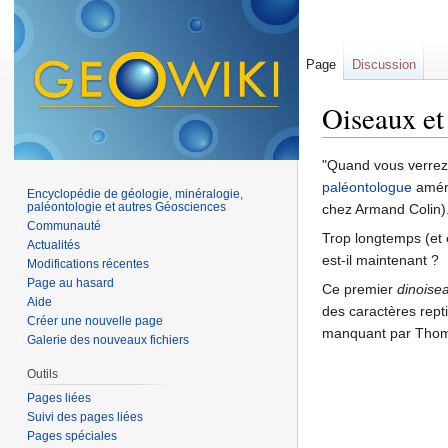
Page
Discussion
Oiseaux et
Aller à :
navigation
,
"Quand vous verrez 
paléontologue
améri
Encyclopédie de géologie, minéralogie,
paléontologie et autres Géosciences
chez Armand Colin)
Communauté
Trop longtemps (et 
Actualités
est-il maintenant ?
Modifications récentes
Page au hasard
Ce premier
dinoise
Aide
des caractères rept
Créer une nouvelle page
manquant par Thoma
Galerie des nouveaux fichiers
Outils
Pages liées
Suivi des pages liées
Pages spéciales