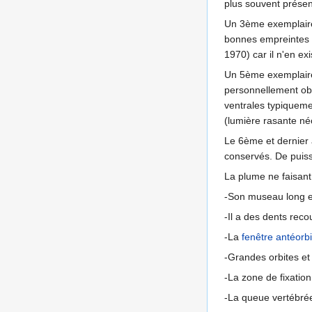
plus souvent présen
Un 3ème exemplaire
bonnes empreintes d
1970) car il n'en e
Un 5ème exemplaire,
personnellement obs
ventrales typiqueme
(lumière rasante né
Le 6ème et dernier 
conservés. De puiss
La plume ne faisant
-Son museau long et
-Il a des dents reco
-La
fenêtre antéorbi
-Grandes orbites et
-La zone de fixatio
-La queue vertébrée