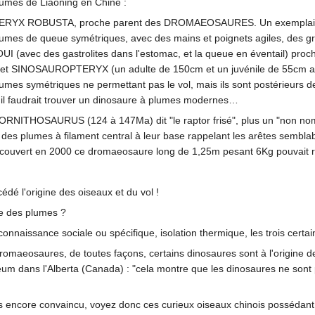
lumes de Liaoning en Chine :
X ROBUSTA, proche parent des DROMAEOSAURES. Un exemplaire uni
lumes de queue symétriques, avec des mains et poignets agiles, des gr
(avec des gastrolites dans l'estomac, et la queue en éventail) proch
 SINOSAUROPTERYX (un adulte de 150cm et un juvénile de 55cm au 
mes symétriques ne permettant pas le vol, mais ils sont postérieurs d
t il faudrait trouver un dinosaure à plumes modernes…
SINORNITHOSAURUS (124 à 147Ma) dit "le raptor frisé", plus un "non
es plumes à filament central à leur base rappelant les arêtes semblab
écouvert en 2000 ce dromaeosaure long de 1,25m pesant 6Kg pouvait re
dé l'origine des oiseaux et du vol !
le des plumes ?
onnaissance sociale ou spécifique, isolation thermique, les trois certa
omaeosaures, de toutes façons, certains dinosaures sont à l'origine de
um dans l'Alberta (Canada) : "cela montre que les dinosaures ne sont
pas encore convaincu, voyez donc ces curieux oiseaux chinois posséda