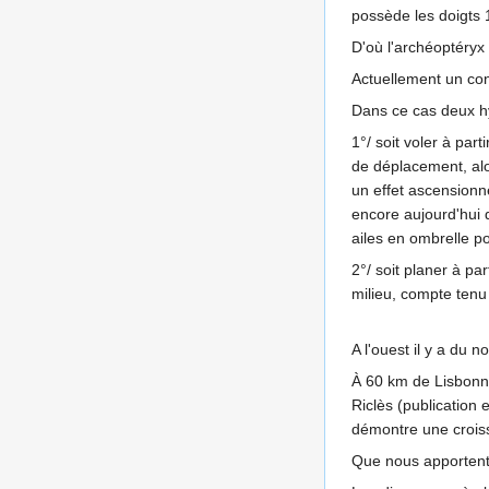
possède les doigts 
D'où l'archéoptéryx 
Actuellement un con
Dans ce cas deux h
1°/ soit voler à part
de déplacement, alo
un effet ascensionne
encore aujourd'hui q
ailes en ombrelle p
2°/ soit planer à pa
milieu, compte tenu
A l'ouest il y a du n
À 60 km de Lisbonn
Riclès (publication
démontre une croiss
Que nous apportent