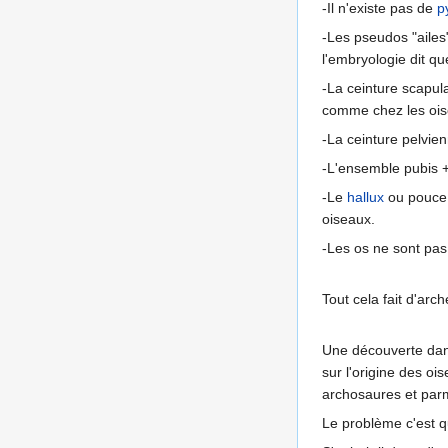
-Il n'existe pas de
p
-Les pseudos "ailes"
l'embryologie dit q
-La ceinture scapul
comme chez les ois
-La ceinture pelvie
-L'ensemble pubis 
-Le
hallux
ou pouce 
oiseaux.
-Les os ne sont pas 
Tout cela fait d'ar
Une découverte dan
sur l'origine des oi
archosaures et parmi
Le problème c'est qu