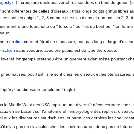
ygostyle
(= croupion) quelques vertèbres soudées en bout de queue (po
 sont différentes de celles d'oiseaux : trois longs doigts griffus libres a
ue ce sont les doigts 1, 2, 3 comme chez les dinos et non pas les 2, 3,
aire montre une fourchette ou " furcula " ou " os du bonheur " en for
eaux.
nne a un
ilion
court et étroit de dinosaure, non pas long et large d'oiseau
+
ischion
sans soudure, avec pré pubis, est de type théropode.
inversé longtemps prétendu être uniquement avien existe pourtant chez 
pneumatisés, pourtant ils le sont chez les oiseaux et les ptérosaures, e
chéoptéryx un dinosaure emplumé ! (cqfd)
s le Middle West des USA implique une diversité déconcertante chez 
seaux en se basant sur l'anatomie et l'embryologie des reptiles, oiseaux
 eux les dinosaures saurischiens, et parmi ces derniers les coelurosaur
'il n'y a pas de clavicules chez les coelurosaures, donc pas de futures